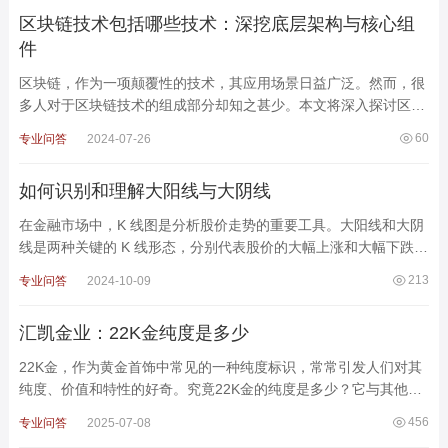
区块链技术包括哪些技术：深挖底层架构与核心组
件
区块链，作为一项颠覆性的技术，其应用场景日益广泛。然而，很
多人对于区块链技术的组成部分却知之甚少。本文将深入探讨区块
链技术所包含的各种技术组件，揭示其背后的工作原理，帮助
60
专业问答
2024-07-26
如何识别和理解大阳线与大阴线
在金融市场中，K 线图是分析股价走势的重要工具。大阳线和大阴
线是两种关键的 K 线形态，分别代表股价的大幅上涨和大幅下跌。
以下是对这两种形态的详细解读：大阳线定义大阳线是
213
专业问答
2024-10-09
汇凯金业：22K金纯度是多少
22K金，作为黄金首饰中常见的一种纯度标识，常常引发人们对其
纯度、价值和特性的好奇。究竟22K金的纯度是多少？它与其他K
金有何区别？又有哪些优缺点？汇凯金业将带您深入了解22K金，
456
专业问答
2025-07-08
揭