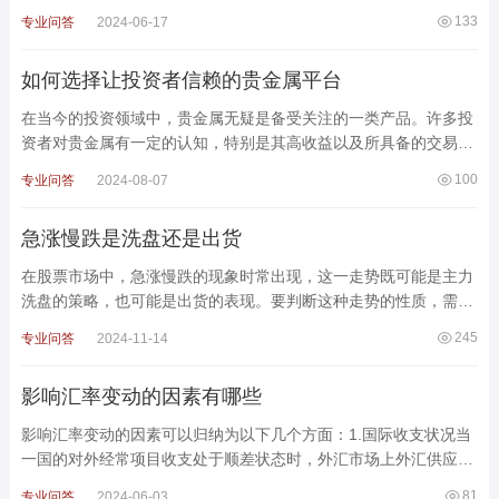
那么如果投资1000元进行国债逆回购，一天能赚取多少利
133
专业问答
2024-06-17
如何选择让投资者信赖的贵金属平台
在当今的投资领域中，贵金属无疑是备受关注的一类产品。许多投
资者对贵金属有一定的认知，特别是其高收益以及所具备的交易优
势，吸引着众多投资者纷纷投身于贵金属市场。然而，面对
100
专业问答
2024-08-07
急涨慢跌是洗盘还是出货
在股票市场中，急涨慢跌的现象时常出现，这一走势既可能是主力
洗盘的策略，也可能是出货的表现。要判断这种走势的性质，需要
综合考虑市场情况、股价位置、成交量等多方面因素。以下
245
专业问答
2024-11-14
影响汇率变动的因素有哪些
影响汇率变动的因素可以归纳为以下几个方面：1.国际收支状况当
一国的对外经常项目收支处于顺差状态时，外汇市场上外汇供应量
大于需求量，因此本国货币汇率上升，外国货币汇率下降。
81
专业问答
2024-06-03