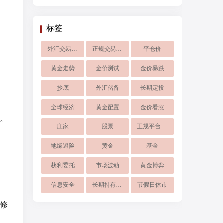
标签
外汇交易系统
正规交易平台
平仓价
黄金走势
金价测试
金价暴跌
抄底
外汇储备
长期定投
全球经济
黄金配置
金价看涨
。
庄家
股票
正规平台入金
地缘避险
黄金
基金
获利委托
市场波动
黄金博弈
信息安全
长期持有黄金
节假日休市
修