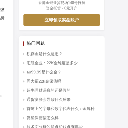
香港金银业贸易场148号行员
资金托管 · 0元开户
求
身
立即领取实盘账户
热门问题
积存金是什么意思？
汇凯金业：22K金纯度是多少
au99.99是什么金？
周大福22k金保值吗
超牛理财课真的还是假的
。
通货膨胀会导致什么后果
首饰上的字母和数字代表什么：金属种类和纯度
复星保德信怎么样
技术面分析的优点和缺点有哪些