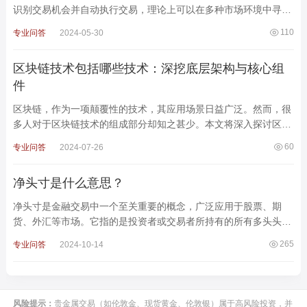
识别交易机会并自动执行交易，理论上可以在多种市场环境中寻找
到盈利的机会。然而，是否能够稳定盈利，并不是一个绝
110
专业问答
2024-05-30
区块链技术包括哪些技术：深挖底层架构与核心组
件
区块链，作为一项颠覆性的技术，其应用场景日益广泛。然而，很
多人对于区块链技术的组成部分却知之甚少。本文将深入探讨区块
链技术所包含的各种技术组件，揭示其背后的工作原理，帮助
60
专业问答
2024-07-26
净头寸是什么意思？
净头寸是金融交易中一个至关重要的概念，广泛应用于股票、期
货、外汇等市场。它指的是投资者或交易者所持有的所有多头头寸
与空头头寸之间的差额。通过理解净头寸，投资者能够更
265
专业问答
2024-10-14
风险提示：
贵金属交易（如伦敦金、现货黄金、伦敦银）属于高风险投资，并