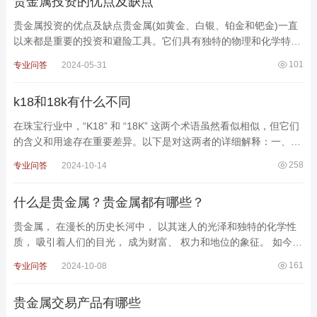
贵金属投资的优点及缺点
贵金属投资的优点及缺点贵金属(如黄金、白银、铂金和钯金)一直
以来都是重要的投资和避险工具。它们具有独特的物理和化学特
性，广泛应用于各种行业，同时也被视为财富储备。在进
101
专业问答
2024-05-31
k18和18k有什么不同
在珠宝行业中，“K18” 和 “18K” 这两个术语虽然看似相似，但它们
的含义和用途存在重要差异。以下是对这两者的详细解释：一、
18K 金定义：18K 金指的是一种
258
专业问答
2024-10-14
什么是贵金属？贵金属都有哪些？
贵金属， 在漫长的历史长河中， 以其迷人的光泽和独特的化学性
质， 吸引着人们的目光， 成为财富、 权力和地位的象征。 如今，
随着科技的进步， 贵金属不仅在装饰、 金融等领域发挥着
161
专业问答
2024-10-08
贵金属交易产品有哪些