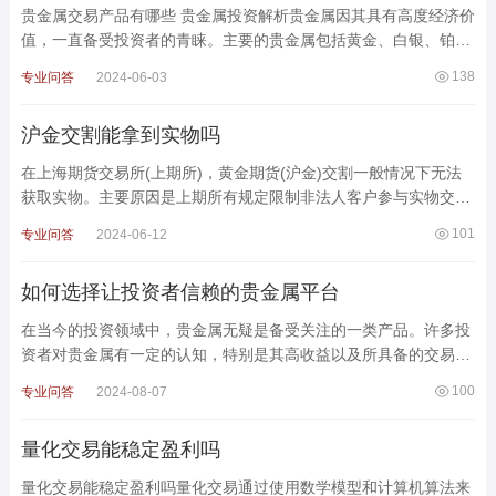
贵金属交易产品有哪些 贵金属投资解析贵金属因其具有高度经济价
值，一直备受投资者的青睐。主要的贵金属包括黄金、白银、铂金
和钯金。这些金属不仅有着重要的工业用途，还在国
138
专业问答
2024-06-03
沪金交割能拿到实物吗
在上海期货交易所(上期所)，黄金期货(沪金)交割一般情况下无法
获取实物。主要原因是上期所有规定限制非法人客户参与实物交
割，即使是法人客户，也必须符合严格的条件和相关规定。
101
专业问答
2024-06-12
如何选择让投资者信赖的贵金属平台
在当今的投资领域中，贵金属无疑是备受关注的一类产品。许多投
资者对贵金属有一定的认知，特别是其高收益以及所具备的交易优
势，吸引着众多投资者纷纷投身于贵金属市场。然而，面对
100
专业问答
2024-08-07
量化交易能稳定盈利吗
量化交易能稳定盈利吗量化交易通过使用数学模型和计算机算法来