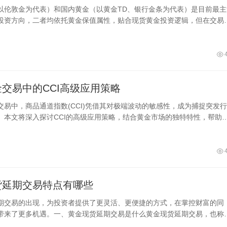
以伦敦金为代表）和国内黄金（以黄金TD、银行金条为代表）是目前最主
投资方向，二者均依托黄金保值属性，贴合现货黄金投资逻辑，但在交易
级、适配人群上差异明显。不存在绝对更优的选择，关键在于匹配自身资
承受力和投资需求，厘清二者核心差异才能规避盲目投资，实现稳健盈利
交易中的CCI高级应用策略
交易中，商品通道指数(CCI)凭借其对极端波动的敏感性，成为捕捉突发
。本文将深入探讨CCI的高级应用策略，结合黄金市场的独特特性，帮助
握关键
货延期交易特点有哪些
期交易的出现，为投资者提供了更灵活、更便捷的方式，在掌控财富的同
带来了更多机遇。一、黄金现货延期交易是什么黄金现货延期交易，也称A
是上海黄金交