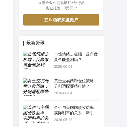
香港金银业贸易场148号行员
资金托管 · 0元开户
立即领取实盘账户
最新资讯
市场情绪走极端，反向做
黄金能盈利吗？
2026-06-08
黄金交易两种仓位策略，
分别适配哪些行情？
2026-06-04
金价与美国国债收益率、
实际利率的关系，新手如
何看懂最简单指标？
2026-05-28