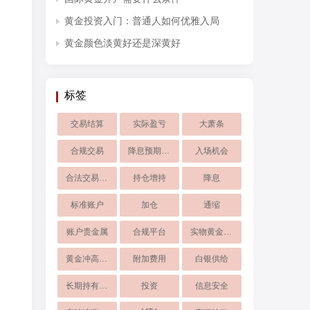
黄金投资入门：普通人如何优雅入局
黄金颜色淡黄好还是深黄好
标签
交易结算
实际盈亏
大萧条
合规交易
降息预期分歧
入场机会
合法交易路径
持仓增持
降息
标准账户
加仓
通缩
账户贵金属
合规平台
实物黄金提取
黄金冲高回落
附加费用
白银供给
长期持有黄金
投资
信息安全