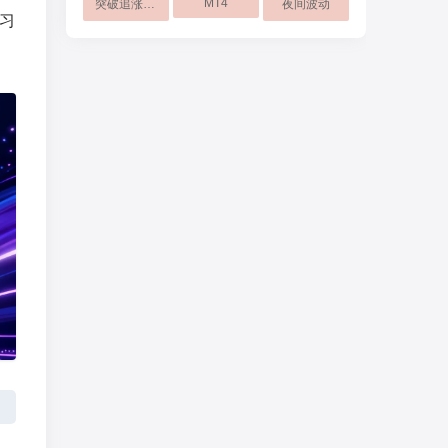
MT4
突破追涨操作
夜间波动
习