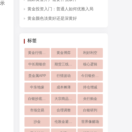
示
黄金投资入门：普通人如何优雅入局
黄金颜色淡黄好还是深黄好
标签
黄金行情大涨
黄金博弈
利好利空
中长期银价
期货三线战法
核心逻辑
贵金属APP
行情波动
今日银价走势
中东地缘
成本摊薄
持仓增减
白银抄底技巧
大宗商品交易
央行购金
市场交易
合理调整
白银研判
沙金
伦敦金避险策略
世界像赌场