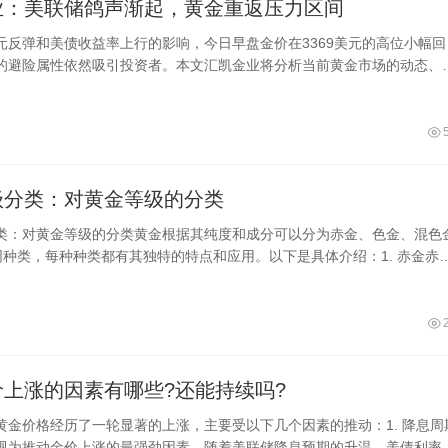
业：美联储鸽声渐起，黄金重返压力区间
元反弹和美债收益率上行的影响，今日早盘金价在3369美元的高位小幅回
的避险属性依然吸引投资者。本文汇凯金业将分析当前黄金市场的动态、
未来
级分类：对黄金等级的分类
类：对黄金等级的分类黄金根据其纯度和成分可以分为赤金、色金、混色
同种类，每种种类都有其独特的特点和应用。以下是具体介绍：1. 赤金赤
金，表示含
价上涨的因素有哪些?还能持续吗?
黄金价格经历了一轮显著的上涨，主要受以下几个因素的推动：1. 降息周
视为推动金价上涨的最强劲因素。随着美联储降息预期的升温，美债利率