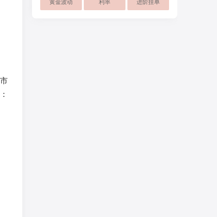
黄金波动
利率
进阶挂单
市
：