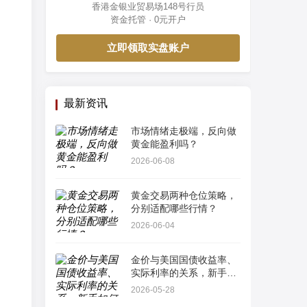
香港金银业贸易场148号行员
资金托管 · 0元开户
立即领取实盘账户
最新资讯
市场情绪走极端，反向做
黄金能盈利吗？
2026-06-08
黄金交易两种仓位策略，
分别适配哪些行情？
2026-06-04
金价与美国国债收益率、
实际利率的关系，新手如
何看懂最简单指标？
2026-05-28