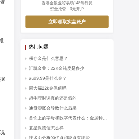
资
香港金银业贸易场148号行员
资金托管 · 0元开户
立即领取实盘账户
维
热门问题
积存金是什么意思？
汇凯金业：22K金纯度是多少
au99.99是什么金？
据
周大福22k金保值吗
超牛理财课真的还是假的
通货膨胀会导致什么后果
首饰上的字母和数字代表什么：金属种类和纯度
复星保德信怎么样
况
技术面分析的优点和缺点有哪些