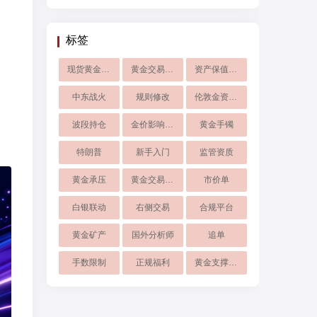
标签
现货黄金投资
黄金交易APP
资产保值黄金配置
中东战火
规则修改
伦敦金资产避险
波段持仓
金价影响有限
黄金手镯
特朗普
新手入门
监管资质
黄金承压
黄金交易平台
市价单
白银联动
右侧交易
合规平台
黄金矿产
国外分析师
追单
手数限制
正规福利
黄金支撑破位