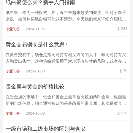
纸白银怎么买？新手入门指南
纸白银，作为一种投资工具，近年来越来越受到关注。但对于新手
来说，如何购买纸白银可能并不清楚。今天我们就来详细介绍纸白
银的购买流程，让您轻松入门，开启投资之旅!什么是纸白银?
263
专业问答
2024-11-06
黄金交易锁仓是什么意思?
在黄金交易中，锁仓是指同时持有相反方向的头寸，即同时持有买
入和卖出头寸。这种策略通常用于对冲现有头寸的风险，或者在市
场波动性较高时锁定利润。锁仓的目的是为了在不确定的
70
专业问答
2023-01-30
贵金属与黄金的价格比较
在贵金属的市场中，铂金和黄金是最常被比较的两种金属。根据最
新的市场信息，铂金通常被认为是最昂贵的贵金属，其次是黄金，
而白银则相对便宜。以下是对这三种金属的详细比较：1. 铂
210
专业问答
2024-10-08
一级市场和二级市场的区别与含义