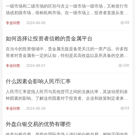
一级市场和二级市场的区别与含义一级市场一级市场，又称发行市
场或初级市场，俗称机构市场。在一级市场上，投资者直接从发行
公司购买股票，这些股票被称为原始股，通常价格相对较低。
69
专业问答
2024-06-06
如何选择让投资者信赖的贵金属平台
在当今的投资领域中，贵金属无疑是备受关注的一类产品。许多投
资者对贵金属有一定的认知，特别是其高收益以及所具备的交易优
势，吸引着众多投资者纷纷投身于贵金属市场。然而，面对
100
专业问答
2024-08-07
什么因素会影响人民币汇率
人民币汇率是指人民币与其他货币之间的兑换比率，其波动受到多
种因素的影响。了解这些因素对于投资者、企业和政策制定者来说
至关重要。以下是影响人民币汇率的主要因素：1. 经
63
专业问答
2024-06-28
外盘白银交易的优势有哪些
外盘白银交易，是指在国际市场上进行的白银交易，相较于国内市