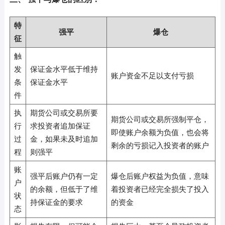
特
强平
爆仓
征
触
发
保证金水平低于维持
账户资金不足以支付亏损
条
保证金水平
件
执
期货公司或交易所要
期货公司或交易所强制平仓，
行
求投资者追加保证
即使账户余额为负值，也会将
过
金，如果未及时追加
剩余的亏损记入投资者的账户
程
则强平
账
强平后账户仍有一定
爆仓后账户权益为负值，意味
户
的余额，但低于了维
着投资者已经完全损失了投入
状
持保证金的要求
的资金
态