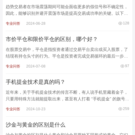
趋势交易者在市场震荡期间可能会面临更多的假信号和不确定性，
因此，能够识别并避开震荡市场是提高交易成功率的关键。以下是
一些有效的方法和策略，帮助趋势交易者在震荡市场中采
128
专业问答
2024-06-28
市价平仓和限价平仓的区别，哪个好？
在股票交易中，平仓是指投资者通过交易平台卖出或买入股票，了
结现有持仓头寸的行为。平仓是投资者完成交易循环的最后一步，
也是衡量投资成果的重要环节。市价平仓和限价平仓是两
97
专业问答
2024-07-08
手机提金技术是真的吗？
近年来，关于手机提金技术的传言不断，有人说手机里藏着金子，
只要用特殊方法就能提取出来，甚至有人打着 “手机提金” 的旗号进
行诈骗。那么，手机提金技术到底是真的吗?
259
专业问答
2024-10-23
沙金与黄金的区别是什么
沙金与黄金的区别是什么黄金和沙金是两种不同形式的黄金，它们