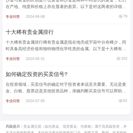
在产地、纯度和价格上存在显著的差异。以下是对这两者的详细比
较：一、产地黄金：主要产地：黄金主要产自矿山，通常在地
79
专业问答
2024-06-08
十大稀有贵金属排行
十大稀有贵金属排行稀有贵金属是指在地壳或宇宙中分布稀少，同
时具备高经济价值和独特物理化学性质的金属。以下是十大稀有贵
金属的排行及其主要用途和特性：1. 铑 (Rhodium)属
102
专业问答
2024-05-31
如何确定投资的买卖信号?
在投资领域，买卖信号的确定对于投资者来说至关重要。无论是黄
金、白银、股票还是其他投资品种，准确判断买卖信号可以帮助投
资者抓住投资机会，实现盈利。那么，如何确定投资的买卖
62
专业问答
2024-07-05
风险提示：
贵金属交易（如伦敦金、现货黄金、伦敦银）属于高风险投资，并
不适合所有投资者。本站作为黄金投资资讯门户，所载文章、数据、技术指标