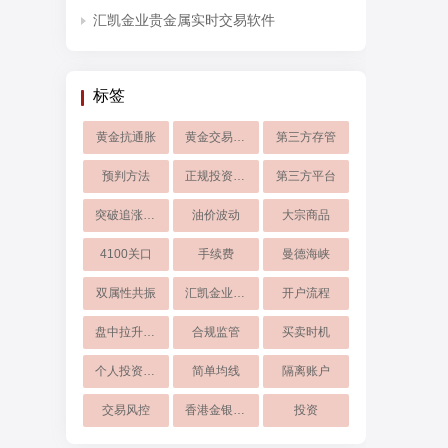
汇凯金业贵金属实时交易软件
标签
黄金抗通胀
黄金交易策略
第三方存管
预判方法
正规投资软件
第三方平台
突破追涨操作
油价波动
大宗商品
4100关口
手续费​
曼德海峡
双属性共振
汇凯金业现货黄金
开户流程
盘中拉升超8
合规监管
买卖时机
个人投资选择
简单均线
隔离账户
交易风控
香港金银业贸易场行员
投资