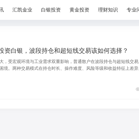
讯
汇凯金业
白银投资
黄金投资
理财知识
专业
投资白银，波段持仓和超短线交易该如何选择？
大，受宏观环境与工业需求双重影响，普通散户在波段持仓与超短线交易
困境。两种交易模式在持仓时长、操作难度、风险等级和收益特征上差异
时间精力、交易经验和风险承受能力的散户。合理匹配自身条件选择交易
作损耗、稳定交易节奏，有效降低账户亏损风险。