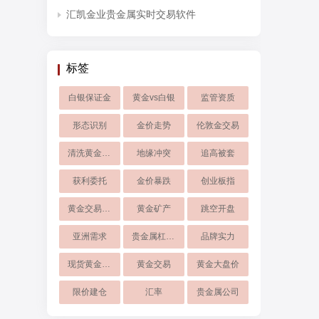
汇凯金业贵金属实时交易软件
标签
白银保证金
黄金vs白银
监管资质
形态识别
金价走势
伦敦金交易
清洗黄金首饰
地缘冲突
追高被套
获利委托
金价暴跌
创业板指
黄金交易时间
黄金矿产
跳空开盘
亚洲需求
贵金属杠杆交易
品牌实力
现货黄金交易
黄金交易
黄金大盘价
限价建仓
汇率
贵金属公司