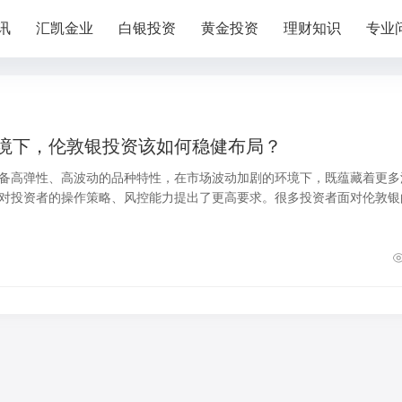
讯
汇凯金业
白银投资
黄金投资
理财知识
专业
境下，伦敦银投资该如何稳健布局？
备高弹性、高波动的品种特性，在市场波动加剧的环境下，既蕴藏着更多
对投资者的操作策略、风控能力提出了更高要求。很多投资者面对伦敦银
陷入盲目跟风、操作失序的困境，错失盈利良机。实则，高波动并非伦敦
要掌握科学的布局方法、适配波动的交易策略，搭配严谨的风控措施，就
实现伦敦银投资的稳健盈利，精准把握每一波行情机会。