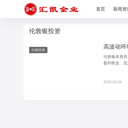
首页
新闻资
伦敦银投资
高波动环
白银投资
伦敦银本身具
盈利机会，也
幅涨跌，容易
资的阻碍，只
助波动红利，
2026-02-04