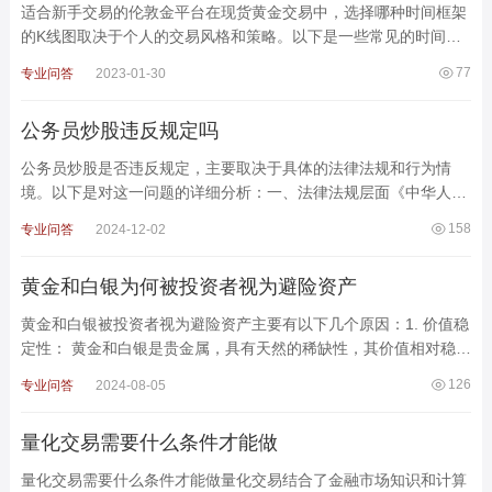
适合新手交易的伦敦金平台在现货黄金交易中，选择哪种时间框架
的K线图取决于个人的交易风格和策略。以下是一些常见的时间框
架：分钟K线：适用于短线交易者，尤其是日内交易者。例如
77
专业问答
2023-01-30
公务员炒股违反规定吗
公务员炒股是否违反规定，主要取决于具体的法律法规和行为情
境。以下是对这一问题的详细分析：一、法律法规层面《中华人民
共和国公务员法》：根据该法，公务员应遵纪守法，不得从事或
158
专业问答
2024-12-02
黄金和白银为何被投资者视为避险资产
黄金和白银被投资者视为避险资产主要有以下几个原因：1. 价值稳
定性： 黄金和白银是贵金属，具有天然的稀缺性，其价值相对稳
定。与股票、债券等金融资产相比，它们不受经济波动和政治
126
专业问答
2024-08-05
量化交易需要什么条件才能做
量化交易需要什么条件才能做量化交易结合了金融市场知识和计算