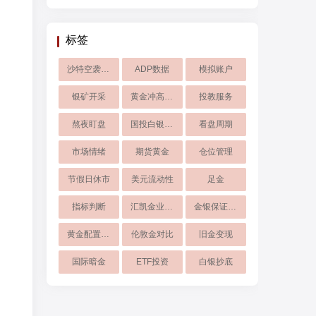
标签
沙特空袭伊朗
ADP数据
模拟账户
银矿开采
黄金冲高回落
投教服务
熬夜盯盘
国投白银LOF
看盘周期
市场情绪
期货黄金
仓位管理
节假日休市
美元流动性
足金
指标判断
汇凯金业入金流程
金银保证金下调
黄金配置比例
伦敦金对比
旧金变现
国际暗金
ETF投资
白银抄底