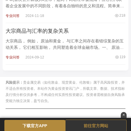
着企业发展中的不同阶段，有着各自独特的意义和流程。简单来
说，IPO是企业进入资本市场的第一步，而上市则是企业在资本市
218
专业问答
2024-11-18
大宗商品与汇率的复杂关系
大宗商品， 例如， 原油和黄金， 与汇率之间存在着错综复杂的互
动关系， 它们相互影响， 共同塑造着全球金融市场。一、 原油与
汇率： 商品货币， 美元影响， 通货膨胀压力商品货币： 原油价格
119
专业问答
2024-09-12
风险提示：
贵金属交易（如伦敦金、现货黄金、伦敦银）属于高风险投资，并
不适合所有投资者。本站作为黄金投资资讯门户，所载文章、数据、技术指标
及行情分析仅供参考，不构成任何实质性投资建议。投资者需根据自身风险承
受能力独立决策，盈亏自负。
×
下载官方APP
前往官方网站