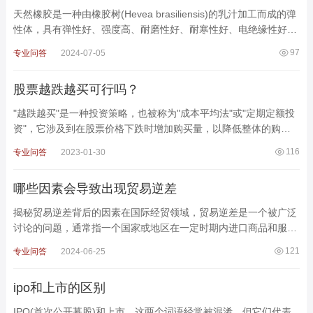
天然橡胶是一种由橡胶树(Hevea brasiliensis)的乳汁加工而成的弹
性体，具有弹性好、强度高、耐磨性好、耐寒性好、电绝缘性好、
易于加工等优点，是世界上重要的战略物资和不可缺
97
专业问答
2024-07-05
股票越跌越买可行吗？
"越跌越买"是一种投资策略，也被称为"成本平均法"或"定期定额投
资"，它涉及到在股票价格下跌时增加购买量，以降低整体的购买
成本。这种策略在某些情况下是可行的，但也存在风险，需要
116
专业问答
2023-01-30
哪些因素会导致出现贸易逆差
揭秘贸易逆差背后的因素在国际经贸领域，贸易逆差是一个被广泛
讨论的问题，通常指一个国家或地区在一定时期内进口商品和服务
的总额超过出口总额。这一现象在全球经济中时有发生
121
专业问答
2024-06-25
ipo和上市的区别
IPO(首次公开募股)和上市，这两个词语经常被混淆，但它们代表