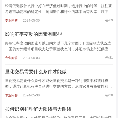
经济低迷做什么行业好在经济低迷时期，选择行业的时候，往往要
考虑市场需求的稳定性、抗周期性和行业的基本面等因素。以下是
一些在经济低迷时期相对较为稳健且有潜在增长机会的
69
专业问答
2024-05-30
影响汇率变动的因素有哪些
影响汇率变动的因素可以归纳为以下几个方面：1.国际收支状况当
一国的对外经常项目收支处于顺差状态时，外汇市场上外汇供应量
大于需求量，因此本国货币汇率上升，外国货币汇率下降。
81
专业问答
2024-06-03
量化交易需要什么条件才能做
量化交易需要什么条件才能做量化交易是一种利用数学和统计模
型，通过计算机程序自动进行交易的方式。尽管它具有高效性和精
确性的优势，但也有较高的准入门槛，包括知识技能、技术
58
专业问答
2024-05-30
如何识别和理解大阳线与大阴线
在金融市场中，K 线图是分析股价走势的重要工具。大阳线和大阴