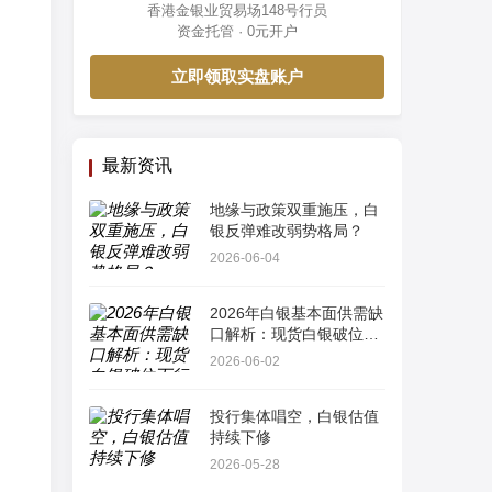
香港金银业贸易场148号行员
资金托管 · 0元开户
立即领取实盘账户
最新资讯
地缘与政策双重施压，白
银反弹难改弱势格局？
2026-06-04
2026年白银基本面供需缺
口解析：现货白银破位下
行后的中长线建仓策略
2026-06-02
投行集体唱空，白银估值
持续下修
2026-05-28