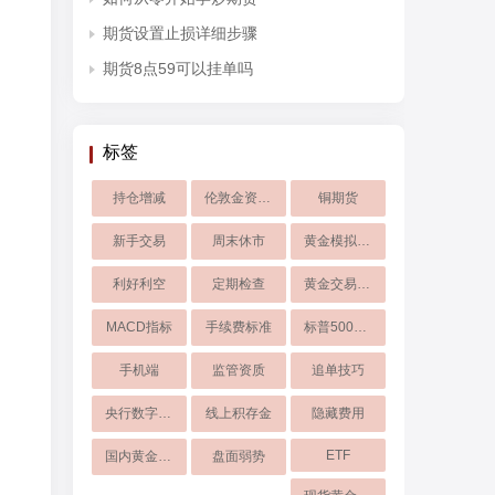
期货设置止损详细步骤
期货8点59可以挂单吗
标签
持仓增减
伦敦金资产避险
铜期货
新手交易
周末休市
黄金模拟交易
利好利空
定期检查
黄金交易平台
MACD指标
手续费标准
标普500指数
手机端
监管资质
追单技巧
央行数字货币
线上积存金
隐藏费用
ETF
国内黄金市场
盘面弱势