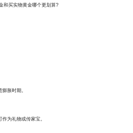
货膨胀时期。
可作为礼物或传家宝。