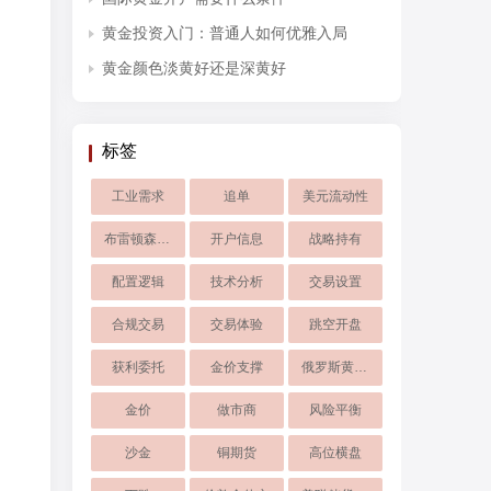
黄金投资入门：普通人如何优雅入局
黄金颜色淡黄好还是深黄好
标签
工业需求
追单
美元流动性
布雷顿森林体系
开户信息
战略持有
配置逻辑
技术分析
交易设置
合规交易
交易体验
跳空开盘
获利委托
金价支撑
俄罗斯黄金储备
金价
做市商
风险平衡
沙金
铜期货
高位横盘