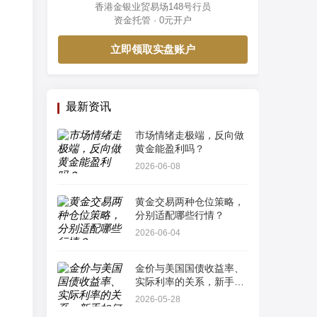
香港金银业贸易场148号行员
资金托管 · 0元开户
立即领取实盘账户
最新资讯
市场情绪走极端，反向做
黄金能盈利吗？
2026-06-08
黄金交易两种仓位策略，
分别适配哪些行情？
2026-06-04
金价与美国国债收益率、
实际利率的关系，新手如
何看懂最简单指标？
2026-05-28