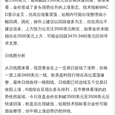
破3500美元，最高触及3508美元后价格快速回落。整体来
看，金价形成了多头强势拉升的上涨形态。技术指标MAC
D显示金叉，但高位缩量震荡，短期内可能出现整理或小
幅回调。因此，操作上建议以回踩做多为主，但在高位不
建议追多。上方阻力位关注3500美元附近，如果金价未能
稳住在3500美元上方，可能会回踩3470-3460美元区间寻
求支撑。
日线图分析
从日线图来看，现货黄金在上一交易日延续了涨势，价格
一度上探3489美元一线。欧美盘时段行情在高位震荡修
整，最终日线收得一根阳线。日线图已经连续五个交易日
收阳上涨，K线组合呈现出多头排列，后市整体看涨的趋
势依然延续。今日亚盘金价在刺破3500美元至3508美元后
快速回落，欧盘后出现破低，短期技术指标显示金价可能
面临整理，但中期上涨趋势仍然持续。