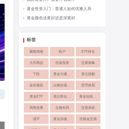
黄金投资入门：普通人如何优雅入局
黄金颜色淡黄好还是深黄好
标签
避险情绪
散户
ETF持仓
大宗商品
价值投资
交易策略
下跌
黄金与通胀关系
美元指数
金价暴跌
白银抄底技巧
货币体系
黄金ETF
美以联合打击伊朗
黄金短线回落
局势迷离
左侧布局
交易系统
强平
黄金加速下跌
伦敦金交易