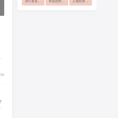
央行黄金储备
黄金趋势判断
正规投资软件
获
209
了