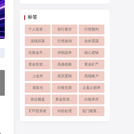
标签
个人投资选择
投行看空
行情预判
连续回落
行情波动
金价震荡
伦敦金开户交易
伊朗战争
核心逻辑
黄金投资品种对比
高抛低吸
黄金矿产
上金所
底层逻辑
高端账户
老鼠仓
白银交易
止盈止损单
高位横盘
黄金投资风控
白银库存
ETF投资者
纠纷处理
低门槛黄金投资