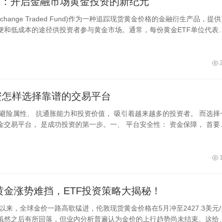
F：开启金融市场黄金投资的新纪元
xchange Traded Fund)作为一种追踪现货黄金价格的金融衍生产品，提
便和低成本的途径供投资者参与黄金市场。通常，每份黄金ETF单位代表
黄金
资怎样选择靠谱的交易平台
其避险属性、 抗通胀能力和投资价值， 吸引着越来越多的投资者。 而选择
金交易平台， 是成功投资的第一步。一、 平台安全性： 资金保障， 首要
选择
年黄金涨势难挡，ETF投资策略大揭秘！
年以来，全球金价一路高歌猛进，伦敦现货黄金价格在5月冲至2427.3美元/
虽然之后有所回落，但业内分析普遍认为金价的上行趋势尚未结束。这给