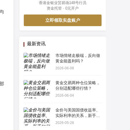
香港金银业贸易场148号行员
资金托管 · 0元开户
均
立即领取实盘账户
最新资讯
市场情绪走极端，反向做
黄金能盈利吗？
2026-06-08
黄金交易两种仓位策略，
部
分别适配哪些行情？
2026-06-04
金价与美国国债收益率、
实际利率的关系，新手如
何看懂最简单指标？
2026-05-28