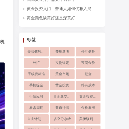
黄金投资入门：普通人如何优雅入局
黄金颜色淡黄好还是深黄好
标签
机
美联储独立性
费用透明
外汇储备
外汇
实物锚定
夜间金价
手续费标准
黄金市场
钯金
手机提金
黄金投资
持有成本
行情应对
贵金属交易公司
黄金投资指南
看盘周期
亚市行情
金价看涨
自由计划暂停
多空分水岭
美伊谈判僵局