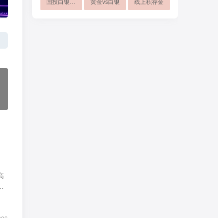
国投白银LOF
黄金vs白银
线上积存金
高
价