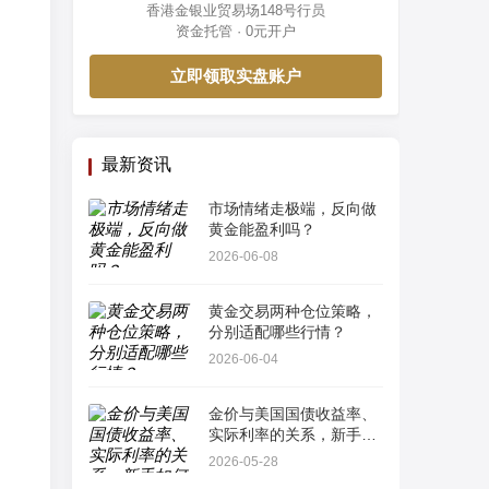
香港金银业贸易场148号行员
资金托管 · 0元开户
立即领取实盘账户
最新资讯
市场情绪走极端，反向做
黄金能盈利吗？
2026-06-08
黄金交易两种仓位策略，
分别适配哪些行情？
2026-06-04
金价与美国国债收益率、
实际利率的关系，新手如
何看懂最简单指标？
2026-05-28