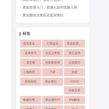
黄金投资入门：普通人如何优雅入局
黄金颜色淡黄好还是深黄好
标签
清洗黄金首饰
汇凯金业
黄金投资选择
追单技巧
自定义界面
美元走弱
成交量
伦敦银投资
止损委托
上海期货交易所
下跌
加息
comex
股指期货
贵金属交易所
白银交易
鲍威尔鹰派讲话
贵金属开户
K线解读