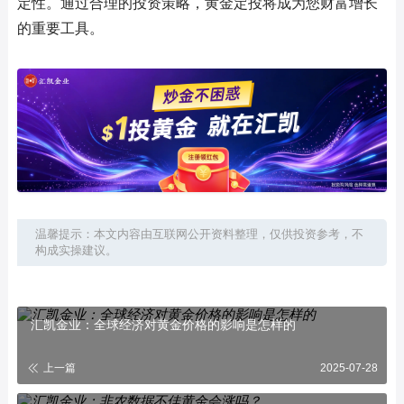
定性。通过合理的投资策略，黄金定投将成为您财富增长
的重要工具。
温馨提示：本文内容由互联网公开资料整理，仅供投资参考，不
构成实操建议。
汇凯金业：全球经济对黄金价格的影响是怎样的
上一篇
2025-07-28