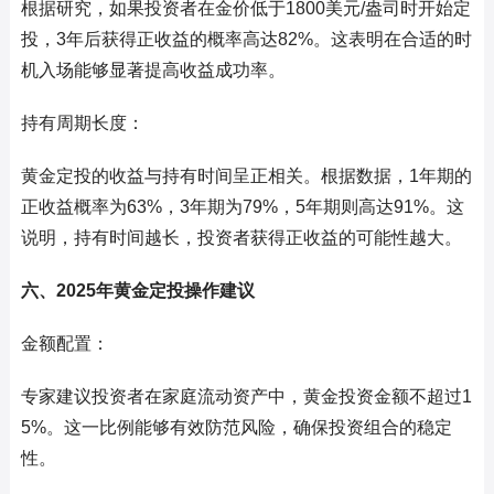
根据研究，如果投资者在金价低于1800美元/盎司时开始定
投，3年后获得正收益的概率高达82%。这表明在合适的时
机入场能够显著提高收益成功率。
持有周期长度：
黄金定投的收益与持有时间呈正相关。根据数据，1年期的
正收益概率为63%，3年期为79%，5年期则高达91%。这
说明，持有时间越长，投资者获得正收益的可能性越大。
六、2025年黄金定投操作建议
金额配置：
专家建议投资者在家庭流动资产中，黄金投资金额不超过1
5%。这一比例能够有效防范风险，确保投资组合的稳定
性。