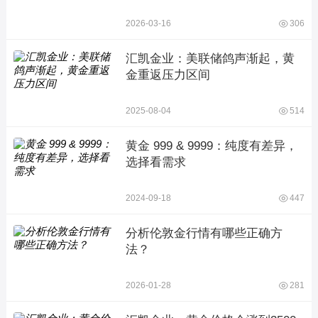
2026-03-16
306
汇凯金业：美联储鸽声渐起，黄
金重返压力区间
2025-08-04
514
黄金 999 & 9999：纯度有差异，
选择看需求
2024-09-18
447
分析伦敦金行情有哪些正确方
法？
2026-01-28
281