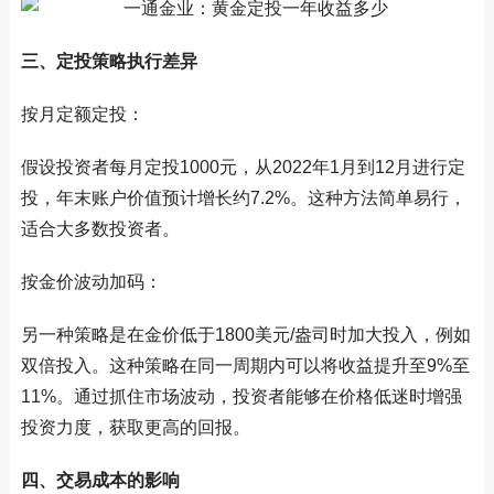
三、定投策略执行差异
按月定额定投：
假设投资者每月定投1000元，从2022年1月到12月进行定
投，年末账户价值预计增长约7.2%。这种方法简单易行，
适合大多数投资者。
按金价波动加码：
另一种策略是在金价低于1800美元/盎司时加大投入，例如
双倍投入。这种策略在同一周期内可以将收益提升至9%至
11%。通过抓住市场波动，投资者能够在价格低迷时增强
投资力度，获取更高的回报。
四、交易成本的影响