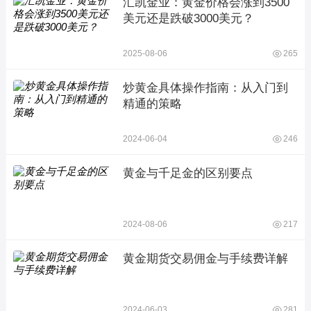
汇凯金业：黄金价格会涨到3500
美元还是跌破3000美元？
2025-08-06
265
炒黄金具体操作指南：从入门到
精通的策略
2024-06-04
246
黄金与千足金的区别要点
2024-08-06
217
黄金期货交易佣金与手续费详解
2024-06-03
281