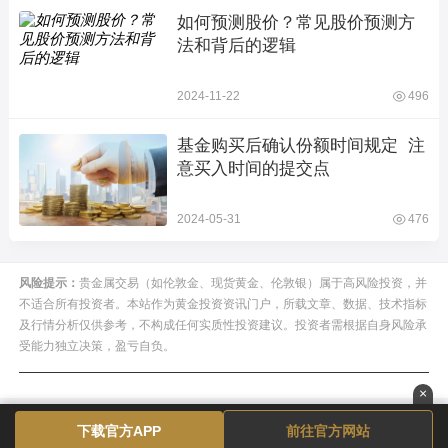
如何预测股价？常见股价预测方
法和背后的逻辑
2024-11-22
496
基金购买后确认份额时间规定  注
意买入时间的提交点
2024-05-31
476
风险提示：
贵金属交易（如伦敦金、现货黄金、伦敦银）属于高风险投资，并
不适合所有投资者。本站作为黄金投资资讯门户，所载文章、数据、技术指标
及行情分析仅供参考，不构成任何实质性投资建议。投资者需根据自身风险承
受能力独立决策，盈亏自负。
×
下载官方APP
前往官方网站