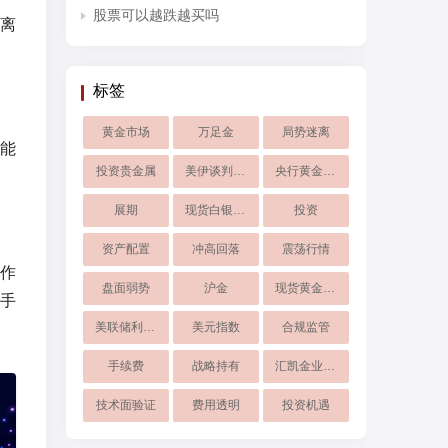
股票可以越跌越买吗
离
标签
黄金市场
万足金
局势迷离
能
投资贵金属
美伊谈判僵局
央行黄金储备
展期
现货白银点差
投资
资产配置
冲高回落
震荡行情
作
盘面弱势
沪金
现货黄金行情分析
手
美联储利率预期
美元指数
合规监管
手续费​
战略持有
汇凯金业现货白银
技术面验证
费用透明
投资机遇