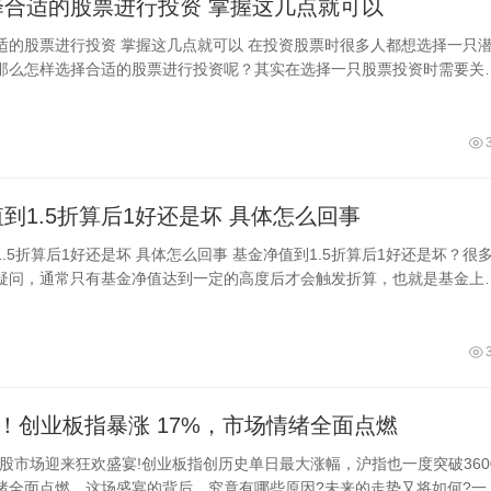
教你选择合适的股票进行投资 掌握这几点就可以
这几点就可以 在投资股票时很多人都想选择一只潜力
那么怎样选择合适的股票进行投资呢？其实在选择一只股票投资时需要关
只有通过综合的分析才能预判股票股
基金净值到1.5折算后1好还是坏 具体怎么回事
 具体怎么回事 基金净值到1.5折算后1好还是坏？很多人
疑问，通常只有基金净值达到一定的高度后才会触发折算，也就是基金上
，这对投资者来说是一件好
！创业板指暴涨 17%，市场情绪全面点燃
A股市场迎来狂欢盛宴!创业板指创历史单日最大涨幅，沪指也一度突破360
绪全面点燃。这场盛宴的背后，究竟有哪些原因?未来的走势又将如何?一