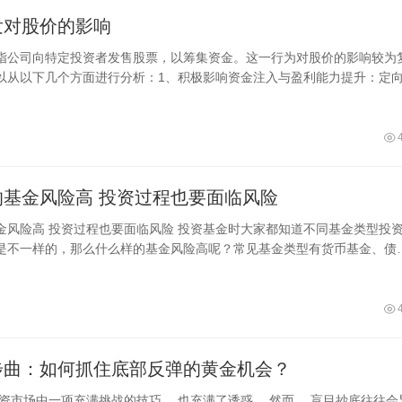
发对股价的影响
指公司向特定投资者发售股票，以筹集资金。这一行为对股价的影响较为
以从以下几个方面进行分析：1、积极影响资金注入与盈利能力提升：定
资金，
什么样的基金风险高 投资过程也要面临风险
基金时大家都知道不同基金类型投资后
是不一样的，那么什么样的基金风险高呢？常见基金类型有货币基金、债
基金、股票基金、指数基金等，除了
步曲：如何抓住底部反弹的黄金机会？
投资市场中一项充满挑战的技巧， 也充满了诱惑。 然而， 盲目抄底往往会