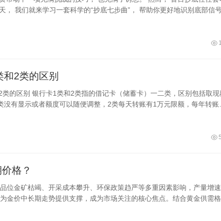
今天， 我们就来学习一套科学的“抄底七步曲”， 帮助你更好地识别底部信
类和2类的区别
和2类的区别 银行卡1类和2类指的借记卡（储蓄卡）一二类，区别包括取现
类没有显示或者额度可以随便调整，2类每天转账有1万元限额，每年转账
额；借记卡一类在一家银行一张身
期价格？
品位金矿枯竭、开采成本攀升、环保政策趋严等多重因素影响，产量增速
为金价中长期走势提供支撑，成为市场关注的核心焦点。结合黄金供需格
的支撑作用，助力清晰认知市场走势。