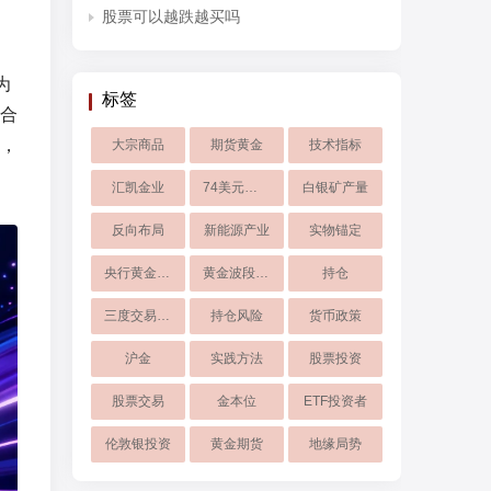
股票可以越跌越买吗
为
标签
合
，
大宗商品
期货黄金
技术指标
汇凯金业
74美元支撑
白银矿产量
反向布局
新能源产业
实物锚定
央行黄金储备
黄金波段交易
持仓
三度交易战法
持仓风险
货币政策
沪金
实践方法
股票投资
股票交易
金本位
ETF投资者
伦敦银投资
黄金期货
地缘局势