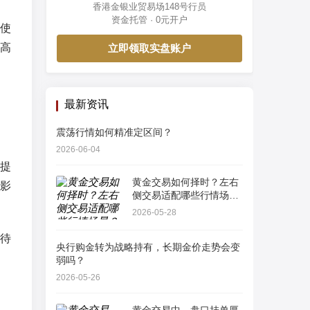
香港金银业贸易场148号行员
资金托管 · 0元开户
使
高
立即领取实盘账户
最新资讯
震荡行情如何精准定区间？
2026-06-04
提
黄金交易如何择时？左右
影
侧交易适配哪些行情场
景？
2026-05-28
待
央行购金转为战略持有，长期金价走势会变
弱吗？
2026-05-26