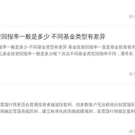
交所资
基金投资回报率一般是多少 不同基金类型有差异
类型有差异 基金投资回报率一直是基金投资者关注
么基金投资回报率一般是多少呢？其实不同基金类型回报率不同，通常长
2%是比较合理的投资回报率，不
震荡行情更适合普通投资者做波段套利。但多数散户无法精准识别震荡区
准确定震荡高低区间，建立标准化的高抛低吸规则，是震荡行情稳定盈利