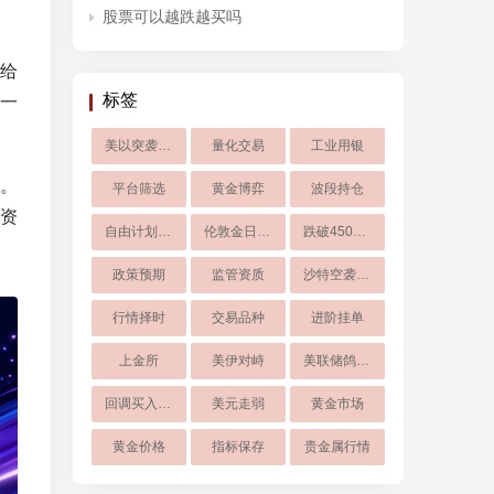
股票可以越跌越买吗
给
标签
一
美以突袭伊朗
量化交易
工业用银
。
平台筛选
黄金博弈
波段持仓
资
自由计划暂停
伦敦金日内波段
跌破4500美元
政策预期
监管资质
沙特空袭伊朗
行情择时
交易品种
进阶挂单
上金所
美伊对峙
美联储鸽派预期
回调买入技巧
美元走弱
黄金市场
黄金价格
指标保存​
贵金属行情