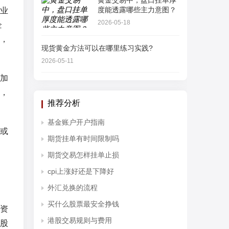
黄金交易中，盘口挂单厚
度能透露哪些主力意图？
业
2026-05-18
企
，
现货黄金方法可以在哪里练习实践?
2026-05-11
加
，
推荐分析
基金账户开户指南
或
期货挂单有时间限制吗
期货交易怎样挂单止损
cpi上涨好还是下降好
外汇兑换的流程
买什么股票最安全挣钱
资
港股交易规则与费用
股