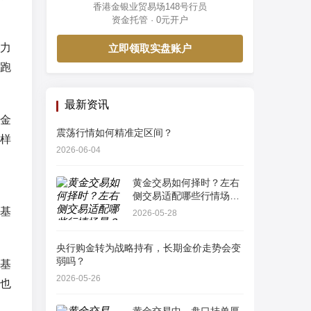
香港金银业贸易场148号行员
资金托管 · 0元开户
力
立即领取实盘账户
跑
最新资讯
金
震荡行情如何精准定区间？
样
2026-06-04
黄金交易如何择时？左右
侧交易适配哪些行情场
景？
基
2026-05-28
央行购金转为战略持有，长期金价走势会变
弱吗？
基
2026-05-26
也