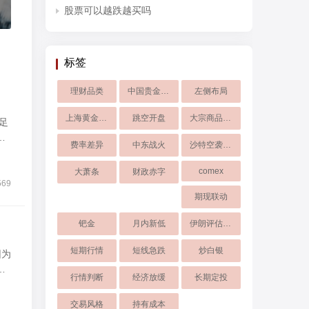
股票可以越跌越买吗
标签
理财品类
中国贵金属投资网
左侧布局
上海黄金交易所
跳空开盘
大宗商品交易
足
时
费率差异
中东战火
沙特空袭伊朗
comex
大萧条
财政赤字
569
期现联动
钯金
月内新低
伊朗评估停战提议
短期行情
短线急跌
炒白银
因为
基
行情判断
经济放缓
长期定投
交易风格
持有成本