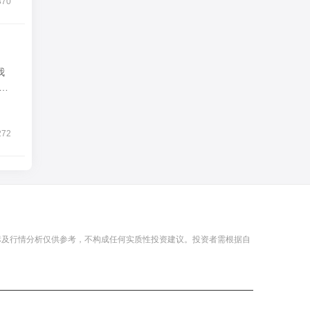
370
我
总
272
标及行情分析仅供参考，不构成任何实质性投资建议。投资者需根据自