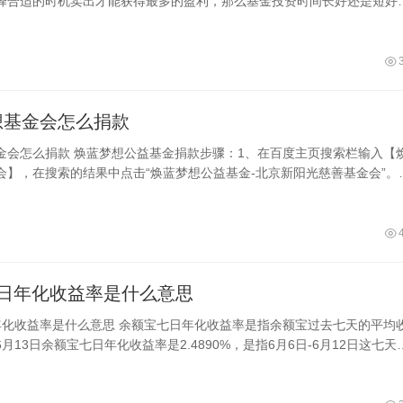
择合适的时机卖出才能获得最多的盈利，那么基金投资时间长好还是短好
金时间的长短需要用户根据基金本身和
想基金会怎么捐款
金会怎么捐款 焕蓝梦想公益基金捐款步骤：1、在百度主页搜索栏输入【
会】，在搜索的结果中点击“焕蓝梦想公益基金-北京新阳光慈善基金会”。
在官网的右上角可以看到“即可捐款”
7日年化收益率是什么意思
年化收益率是什么意思 余额宝七日年化收益率是指余额宝过去七天的平均
月13日余额宝七日年化收益率是2.4890%，是指6月6日-6月12日这七天
益率。余额宝的七日年化