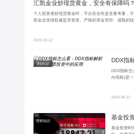
汇凯金业炒现货黄金，安全有保障吗
个人投资者炒现货黄金时，平台安全性是首要考量，不
凯金业凭借权威监管资质、严格的资金管控、成熟的技
在合规、透明的环境中安心交易，真正实现稳健投资、
2026-02-12
DDX指
理财知识
DDX指标怎
向指标)是
净量占流通
2024-06-12
理财知识
基金投资时间长好还是短好 根据市场