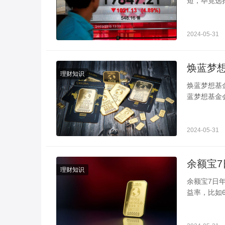
短，毕竟选
其实投资基
2024-05-31
焕蓝梦
理财知识
焕蓝梦想基
蓝梦想基金
2、进入后
2024-05-31
余额宝
理财知识
余额宝7日
益率，比如6
平均年化收