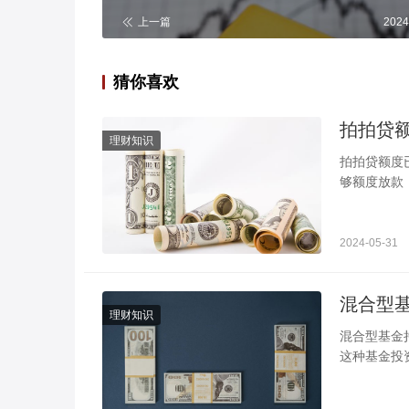
上一篇
2024
猜你喜欢
拍拍贷
理财知识
拍拍贷额度
够额度放款
按到借款，
2024-05-31
混合型
理财知识
混合型基金
这种基金投
金持有的资