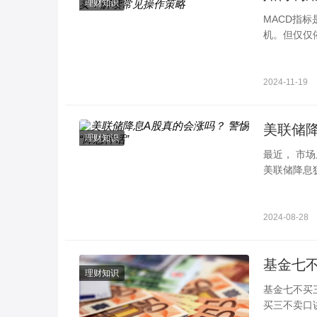
理财知识
MACD指
机。但仅仅
综合分析。
2024-11-19
美联储降
理财知识
最近， 市
美联储降息犹
2024-08-28
理财知识
基金七不买三不卖口诀 具体都是指什么 投资
买三不卖口