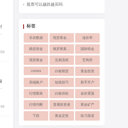
股票可以越跌越买吗
标签
对
涨
非农数据
现货黄金走势
溢价率
模拟资金
俄罗斯黄金储备
国际暗金
358
现货黄金
交易流程
芝商所
comex
白银期货
黄金投资
遍
高端账户
短线技巧
新手开户
变
行情图表
白银供给
金价震荡
行情判断
普通投资者
黄金矿产
246
下跌
黄金定投
练习渠道