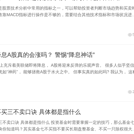
标是股票技术分析中常用的指标之一，可以帮助投资者判断市场趋势和买卖
依靠MACD指标进行操作是不够的，需要结合其他技术指标和市场状况进
今天我
息A股真的会涨吗？ 警惕“降息神话”
场上充斥着美联储即将降息， A股将迎来反弹的乐观声音。 很多人似乎坚
如“神药”， 能够拯救A股于水火之中。 但事实真的如此吗? 我认为， 这
基金七不买三不卖口诀 具体都是指什么
基金时需要掌握一定的技巧，那么基金七不
诀你知道吗？其实基金七不买指不要买长期盘整基金、不买一只除权很大