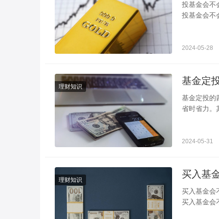
投基金会不会全部都亏掉 出现的几率非常
投基金会不
一篮子股票
2024-05-28
基金定
理财知识
基金定投的
省时省力。
择额度、定
2024-05-31
理财知识
买入基金会不会全部亏损 达到条件会进行
买入基金会
子资产，不