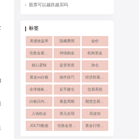
股票可以越跌越买吗
业
标签
美债收益率
隐藏费用
金价
伦敦金避险策略
持续购金
机构资金
核心逻辑
监管资质
加仓
黄金vs白银
操作技巧
经济软着陆预期
的
全球储备格局
反手建仓
交易系统
白银日内大跌
看盘周期
期货交易手续费
果
入场机会
美元走弱
高波动
JOLTS数据
伦敦金资产避险
黄金行情大涨
止