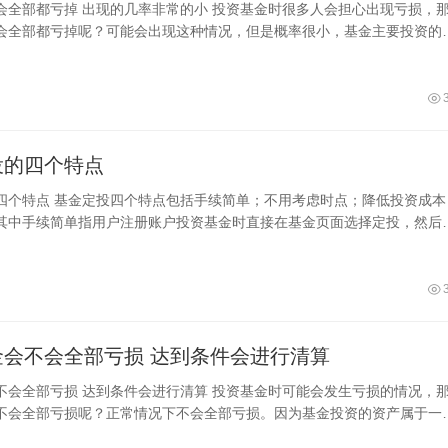
的小 投资基金时很多人会担心出现亏损，那么
会全部都亏掉呢？可能会出现这种情况，但是概率很小，基金主要投资的
，基金收益由这一篮子股票决定，一
投的四个特点
四个特点 基金定投四个特点包括手续简单；不用考虑时点；降低投资成本
其中手续简单指用户注册账户投资基金时直接在基金页面选择定投，然后
投时间等，之后会定时扣款买入基金，非
买入基金会不会全部亏损 达到条件会进行清算
清算 投资基金时可能会发生亏损的情况，那么
不会全部亏损呢？正常情况下不会全部亏损。因为基金投资的资产属于一
可能所有的资产全部亏损完毕，而