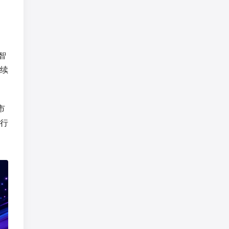
智
续
市
行
。