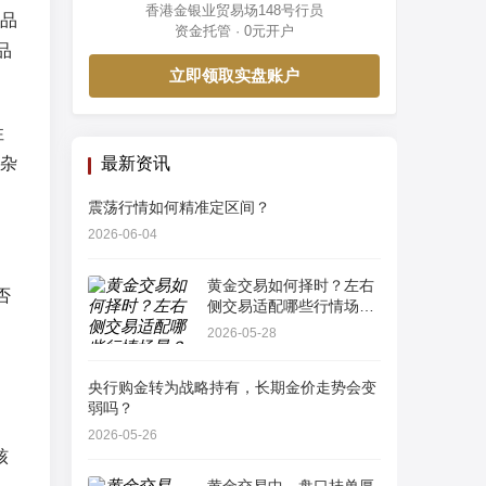
香港金银业贸易场148号行员
品
资金托管 · 0元开户
品
立即领取实盘账户
性
杂
最新资讯
震荡行情如何精准定区间？
2026-06-04
黄金交易如何择时？左右
否
侧交易适配哪些行情场
景？
2026-05-28
央行购金转为战略持有，长期金价走势会变
弱吗？
2026-05-26
核