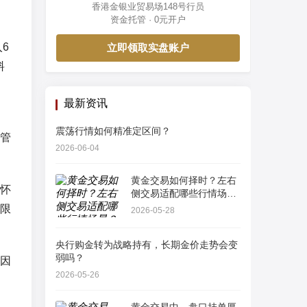
香港金银业贸易场148号行员
资金托管 · 0元开户
6
立即领取实盘账户
料
最新资讯
震荡行情如何精准定区间？
管
2026-06-04
黄金交易如何择时？左右
怀
侧交易适配哪些行情场
景？
限
2026-05-28
央行购金转为战略持有，长期金价走势会变
弱吗？
因
2026-05-26