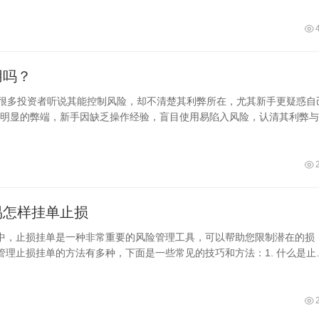
用吗？
，很多投资者听说其能控制风险，却不清楚其利弊所在，尤其新手更疑惑自
明显的弊端，新手因缺乏操作经验，盲目使用易陷入风险，认清其利弊与
易怎样挂单止损
中，止损挂单是一种非常重要的风险管理工具，可以帮助您限制潜在的损
管理止损挂单的方法有多种，下面是一些常见的技巧和方法：1. 什么是止
挂单是指