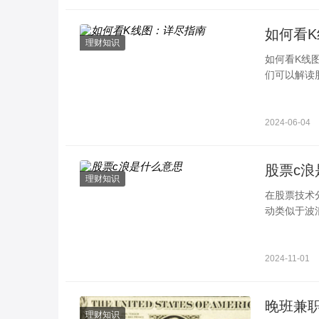
如何看
理财知识
如何看K线
们可以解读
体原则看阴
2024-06-04
股票c浪
理财知识
在股票技术
动类似于波
下降浪。其
2024-11-01
理财知识