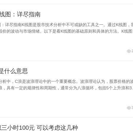
K线图：详尽指南
图：详尽指南K线图是股市技术分析中不可或缺的工具之一。通过K线图，
股价的波动与市场情绪。以下是看K线图的基础原则和具体的方法。K线图
阳
是什么意思
分析中，C浪是波浪理论中的一个重要概念。波浪理论认为，股票价格的
浪，具有一定的规律性和周期性，通常分为八浪循环，包括5个上升浪和3
中，C浪在下
晚班兼职三小时100元 可以考虑这几种