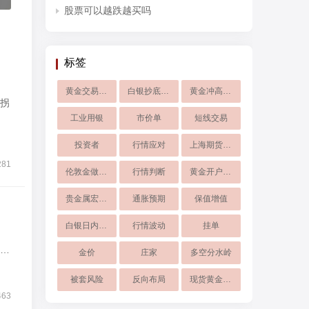
股票可以越跌越买吗
标签
黄金交易时间
白银抄底技巧
黄金冲高回落
拐
工业用银
市价单
短线交易
投资者
行情应对
上海期货交易所
281
伦敦金做空操作
行情判断
黄金开户交易
贵金属宏观分析
通胀预期
保值增值
白银日内交易、支撑阻力位、追涨杀跌、白银
行情波动
挂单
的
金价
庄家
多空分水岭
被套风险
反向布局
现货黄金投资
463