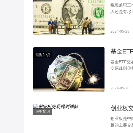
晚班兼职三小时100元 可以考虑这几种 晚班
入还是有尽
以可以考虑
2024-05-28
理财知识
基金ETF交易规则 带你详细的了解 投资基金时很多人会
交易规则你
易的、基金
2024-05-28
创业板
理财知识
创业板是中
板的主要交
绍。一、交