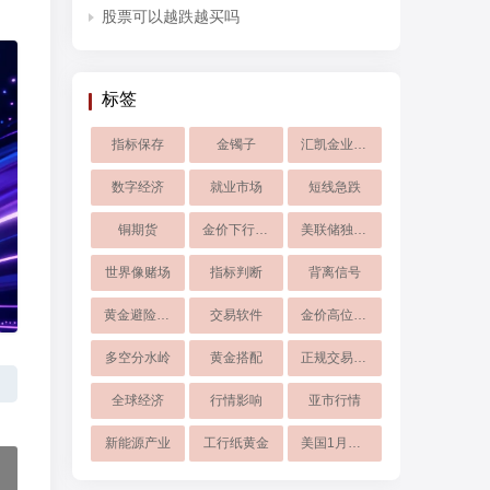
股票可以越跌越买吗
标签
指标保存​
金镯子
汇凯金业现货黄金
数字经济
就业市场
短线急跌
铜期货
金价下行风险
美联储独立性
世界像赌场
指标判断
背离信号
黄金避险韧性
交易软件
金价高位震荡
多空分水岭
黄金搭配
正规交易平台
全球经济
行情影响
亚市行情
新能源产业
工行纸黄金
美国1月非农