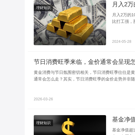
理财知识
月入2万的10个小生意 可以考虑这几个 投资
比打工强，
体、早餐店
2024-05-28
节日消费旺季来临，金价通常会呈现
黄金消费与节日氛围密切相关，节日消费旺季往往是黄
通常会怎么走？其实，节日消费旺季的金价走势并非随
明的季节性规律，以下从走势特征、影响因素等方面详
2026-03-26
理财知识
基金净值超过9元还能买吗 注意分析这