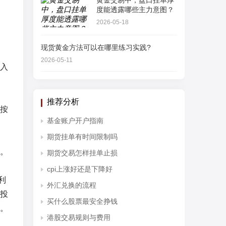
黄金交易中，盘口挂单厚
度能透露哪些主力意图？
2026-05-18
现货黄金方法可以在哪里练习实践?
2026-05-11
入
推荐分析
按
基金账户开户指南
期货挂单有时间限制吗
。
期货交易怎样挂单止损
cpi上涨好还是下降好
利
外汇兑换的流程
投
买什么股票最安全挣钱
。
港股交易规则与费用