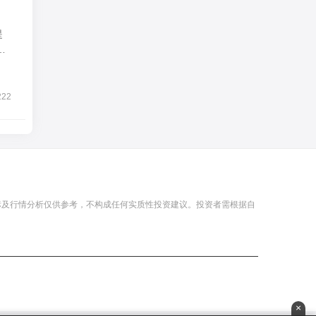
提
新
222
标及行情分析仅供参考，不构成任何实质性投资建议。投资者需根据自
×