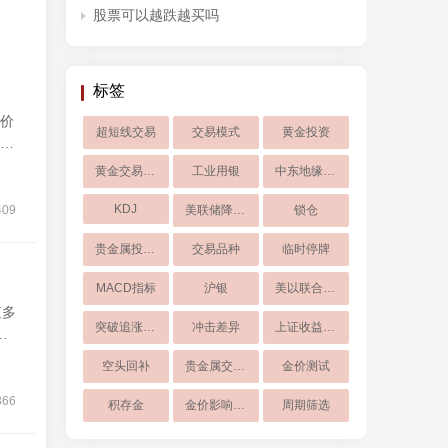
股票可以越跌越买吗
标签
价
超短线交易
交易模式
黄金投资
鲜
黄金交易平台
工业用银
中东地缘风险
KDJ
409
美联储降息预期
锁仓
贵金属投资解读
交易品种
临时停牌
MACD指标
沪银
美以联合打击伊朗
突破追涨操作
冲击差异
上证收益指数
的
空头回补
贵金属交易公司
金价测试
366
积存金
金价影响有限
周期筛选