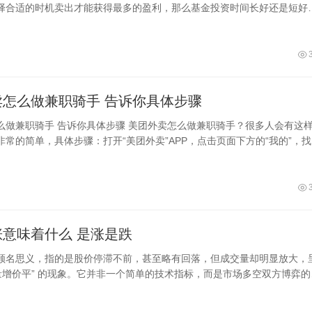
择合适的时机卖出才能获得最多的盈利，那么基金投资时间长好还是短好
金时间的长短需要用户根据基金本身和
美团外卖怎么做兼职骑手 告诉你具体步骤
 美团外卖怎么做兼职骑手？很多人会有这样的
非常的简单，具体步骤：打开“美团外卖”APP，点击页面下方的“我的”，
并点击进入，填写“意向
意味着什么 是涨是跌
顾名思义，指的是股价停滞不前，甚至略有回落，但成交量却明显放大，
“量增价平” 的现象。它并非一个简单的技术指标，而是市场多空双方博弈的