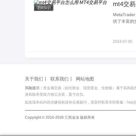
mt4交
理财知识
MetaTr
供了丰富的
手交易者的
2024-07-05
关于我们
联系我们
网站地图
风险提示：
贵金属交易（如伦敦金、现货黄金、伦敦银）属于高风险
身风险承受能力独立决策，盈亏自负。
如发现本站内容涉嫌侵权或有合规疑问，请及时联系专职客服：hkjy@hois
Copyright © 2016-2026 汇凯金业 版权所有