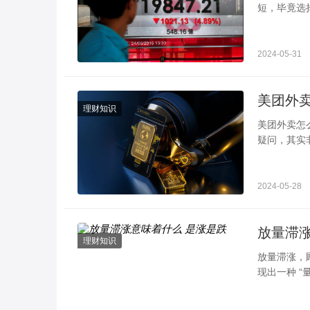
短，毕竟选
其实投资基
2024-05-31
理财知识
美团外卖怎么做兼职骑手 告诉你具体步骤
疑问，其实
“骑手招募”
2024-05-28
放量滞涨
理财知识
放量滞涨，
现出一种 
现，预示