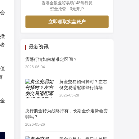
香港金银业贸易场148号行员
资金托管 · 0元开户
会
立即领取实盘账户
撤
者
最新资讯
震荡行情如何精准定区间？
2026-06-04
值
资
黄金交易如何择时？左右
侧交易适配哪些行情场
景？
2026-05-28
金
央行购金转为战略持有，长期金价走势会变
弱吗？
2026-05-26