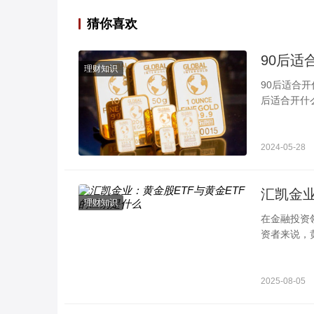
猜你喜欢
理财知识
90后适合开什么店投资小 这几种风险小
后适合开什
可以结合自
2024-05-28
汇凯金业
理财知识
在金融投资
资者来说，
行深入对比
2025-08-05