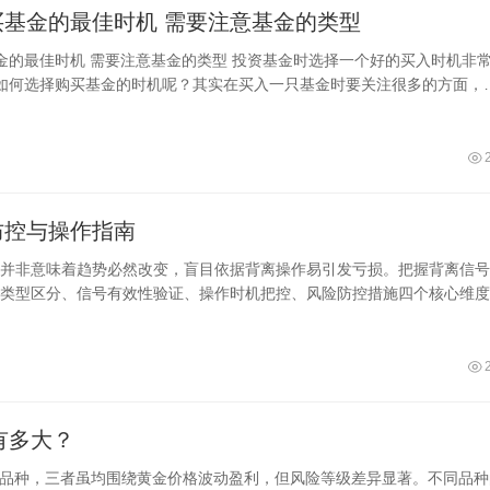
选择购买基金的最佳时机 需要注意基金的类型
类型 投资基金时选择一个好的买入时机非常的
如何选择购买基金的时机呢？其实在买入一只基金时要关注很多的方面，
据基金的类型决定，比如货币
防控与操作指南
并非意味着趋势必然改变，盲目依据背离操作易引发亏损。把握背离信号
类型区分、信号有效性验证、操作时机把控、风险防控措施四个核心维度
解答，帮助投资者科学解读背离信号，规避操作风险。
有多大？
资品种，三者虽均围绕黄金价格波动盈利，但风险等级差异显著。不同品种