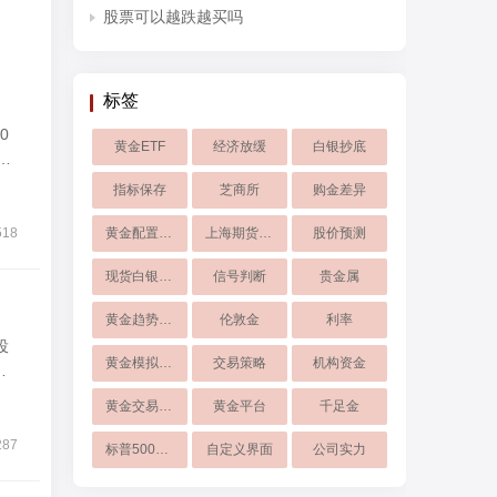
股票可以越跌越买吗
标签
黄金ETF
经济放缓
白银抄底
时
指标保存​
芝商所
购金差异
518
黄金配置比例
上海期货交易所
股价预测
现货白银点差
信号判断
贵金属
黄金趋势判断
伦敦金
利率
投
黄金模拟交易
交易策略
机构资金
进
黄金交易策略
黄金平台
千足金
287
标普500指数
自定义界面
公司实力