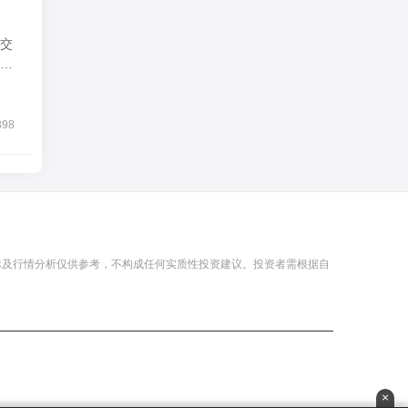
交
多
398
标及行情分析仅供参考，不构成任何实质性投资建议。投资者需根据自
×