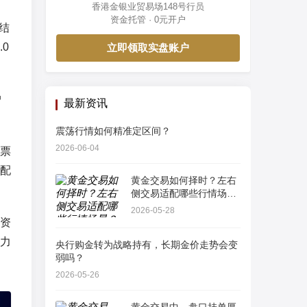
香港金银业贸易场148号行员
资金托管 · 0元开户
结
.0
立即领取实盘账户
户
最新资讯
震荡行情如何精准定区间？
2026-06-04
票
配
黄金交易如何择时？左右
侧交易适配哪些行情场
景？
2026-05-28
资
力
央行购金转为战略持有，长期金价走势会变
弱吗？
2026-05-26