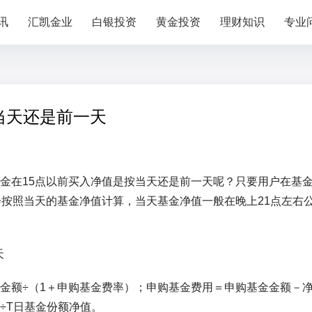
讯
汇凯金业
白银投资
黄金投资
理财知识
专业
当天还是前一天
金在15点以前买入净值是按当天还是前一天呢？只要用户在基
会按照当天的基金净值计算，当天基金净值一般在晚上21点左右
金额÷（1＋申购基金费率）；申购基金费用＝申购基金金额－
÷T日基金份额净值。