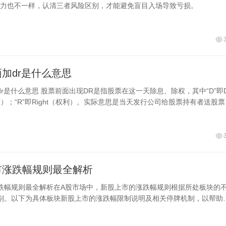
力也不一样，认清三者风险区别，才能避免盲目入场导致亏损。
加dr是什么意思
r是什么意思 股票前面出现DR是指股票在这一天除息、除权，其中“D”即D
利息）；“R”即Right（权利）。实际意思是当天发行公司给股票持有者送股
在除息、除权
市涨跌幅规则最全解析
跌幅规则最全解析在A股市场中，新股上市的涨跌幅规则根据所处板块的
别。以下为具体板块新股上市的涨跌幅限制说明及相关停牌机制，以帮助
理