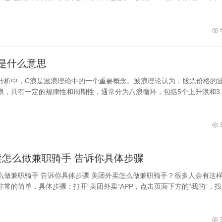
地的市场，然后选择最适合自己的，
是什么意思
分析中，C浪是波浪理论中的一个重要概念。波浪理论认为，股票价格的
浪，具有一定的规律性和周期性，通常分为八浪循环，包括5个上升浪和3
中，C浪在下
美团外卖怎么做兼职骑手 告诉你具体步骤
 美团外卖怎么做兼职骑手？很多人会有这样的
非常的简单，具体步骤：打开“美团外卖”APP，点击页面下方的“我的”，
并点击进入，填写“意向