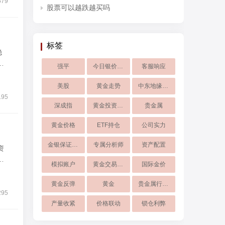
579
股票可以越跌越买吗
标签
稳
券
强平
今日银价走势
客服响应
美股
黄金走势
中东地缘风险
195
深成指
黄金投资品种对比
贵金属
黄金价格
ETF持仓
公司实力
金银保证金下调
专属分析师
资产配置
资
情
模拟账户
黄金交易平台
国际金价
黄金反弹
黄金
贵金属行情软件
295
产量收紧
价格联动
锁仓利弊