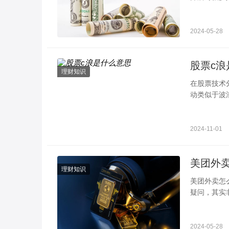
提前考察当
2024-05-28
股票c浪
理财知识
在股票技术
动类似于波
下降浪。其
2024-11-01
理财知识
美团外卖怎么做兼职骑手 告诉你具体步骤
疑问，其实
“骑手招募”
2024-05-28