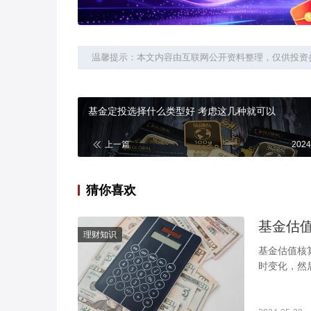
温馨提示：本文内容由互联网公开资料整理，仅供投资
基金定投选择什么类型好 考虑这几种就可以
上一篇
2024
猜你喜欢
基金估
理财知识
基金估值核
时变化，然
么呢？其实