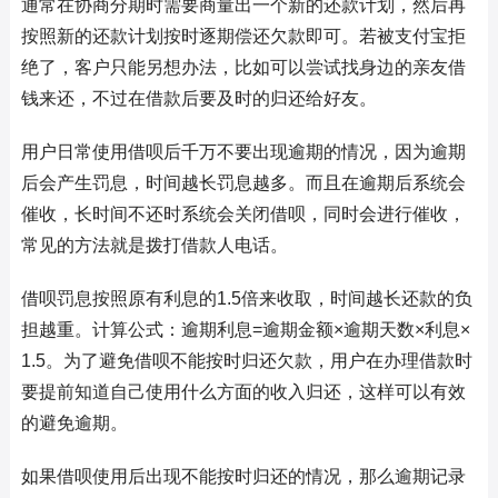
通常在协商分期时需要商量出一个新的还款计划，然后再
按照新的还款计划按时逐期偿还欠款即可。若被支付宝拒
绝了，客户只能另想办法，比如可以尝试找身边的亲友借
钱来还，不过在借款后要及时的归还给好友。
用户日常使用借呗后千万不要出现逾期的情况，因为逾期
后会产生罚息，时间越长罚息越多。而且在逾期后系统会
催收，长时间不还时系统会关闭借呗，同时会进行催收，
常见的方法就是拨打借款人电话。
借呗罚息按照原有利息的1.5倍来收取，时间越长还款的负
担越重。计算公式：逾期利息=逾期金额×逾期天数×利息×
1.5。为了避免借呗不能按时归还欠款，用户在办理借款时
要提前知道自己使用什么方面的收入归还，这样可以有效
的避免逾期。
如果借呗使用后出现不能按时归还的情况，那么逾期记录