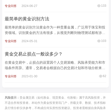
影响。以下是对汇率形成机制及其影响因素的详细解释
133
专业问答
2024-06-27
最简单的黄金识别方法
最简单的黄金识别方法黄金作为一种贵重金属，广泛用于珠宝和投
资领域。识别黄金的方法有很多，从视觉判断到物理测试都有涉
及。以下是几种常见且简单的识别黄金的方法：1. 观察颜
103
专业问答
2024-05-31
黄金交易止损点一般设多少？
在黄金交易中，止损点的设置因个人交易策略、风险承受能力和市
场条件而异。通常，交易者会根据自己的交易计划和市场分析来确
定止损点。止损点的设置没有固定的规则，但以下是一些
62
专业问答
2023-01-30
风险提示：
贵金属交易（如伦敦金、现货黄金、伦敦银）属于高风险投资，并
不适合所有投资者。本站作为黄金投资资讯门户，所载文章、数据、技术指标
及行情分析仅供参考，不构成任何实质性投资建议。投资者需根据自身风险承