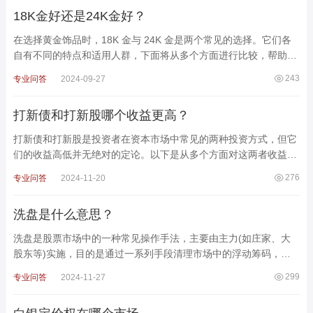
18K金好还是24K金好？
在选择黄金饰品时，18K 金与 24K 金是两个常见的选择。它们各
自有不同的特点和适用人群，下面将从多个方面进行比较，帮助你
做出更合适的选择。一、含金量与纯度24K 金含金量：高达
243
专业问答
2024-09-27
打新债和打新股哪个收益更高？
打新债和打新股是投资者在资本市场中常见的两种投资方式，但它
们的收益高低并无绝对的定论。以下是从多个方面对这两者收益进
行的分析，以帮助投资者做出更明智的选择。一、收益
276
专业问答
2024-11-20
洗盘是什么意思？
洗盘是股票市场中的一种常见操作手法，主要由主力(如庄家、大
股东等)实施，目的是通过一系列手段清理市场中的浮动筹码，以
便为后续的股价拉升或稳定股价创造有利条件。以下是对洗
299
专业问答
2024-11-27