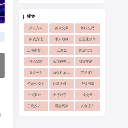
标签
突破方向
黄金交易
短线交易
实践方法
中东地缘
止盈止损单
上海期货交易所
上海金
黄金投资成本
持仓策略
长期持有黄金
期货交易手续费
黄金开盘
白银抄底技巧
市场波动
伦敦金交易
伦敦金做空盈利逻辑
连续回落
上海黄金交易所
央行数字货币
成交量
正规投资软件
看盘周期
资金流入
情