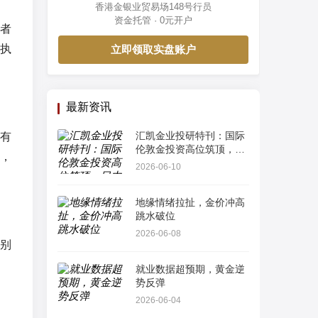
香港金银业贸易场148号行员
资金托管 · 0元开户
者
执
立即领取实盘账户
最新资讯
汇凯金业投研特刊：国际
有
伦敦金投资高位筑顶，日
，
内多空订单流算法解析
2026-06-10
地缘情绪拉扯，金价冲高
跳水破位
2026-06-08
别
就业数据超预期，黄金逆
势反弹
2026-06-04