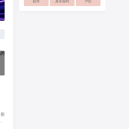
贴水
真实福利
卢比
类