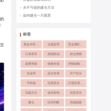
必
永不亏损的建仓方法
如何建仓一只股票
的
好
标签
交
黄金冲高震荡
合规监管
贵金属杠杆交易
订单异常
期现联动
持仓周期
盘整突破
储备价值
伊朗战略筹码
失业率
反向布局
开户安全
手机端
交易安全
正规交易平台
实践方法
金价影响
信息安全
建仓
区间判断
高抛低吸