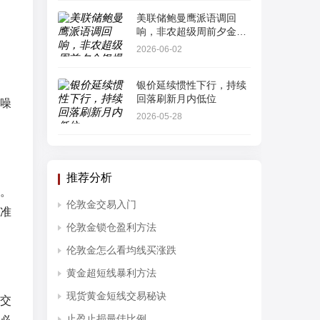
美联储鲍曼鹰派语调回
响，非农超级周前夕金银
爆发“多头踩踏”
2026-06-02
银价延续惯性下行，持续
回落刷新月内低位
噪
2026-05-28
推荐分析
。
伦敦金交易入门
准
伦敦金锁仓盈利方法
伦敦金怎么看均线买涨跌
黄金超短线暴利方法
现货黄金短线交易秘诀
交
止盈止损最佳比例