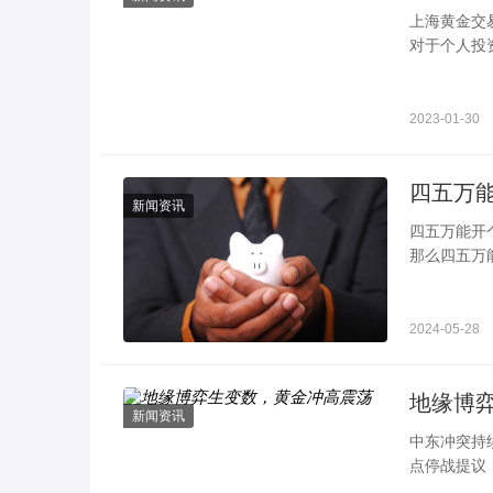
上海黄金交
对于个人投
黄金T+D业
2023-01-30
新闻资讯
四五万能开个什么店 推荐需要店面不大且利润高的
那么四五万
以根据自己
2024-05-28
地缘博
新闻资讯
中东冲突持
点停战提议
货黄金盘中飙