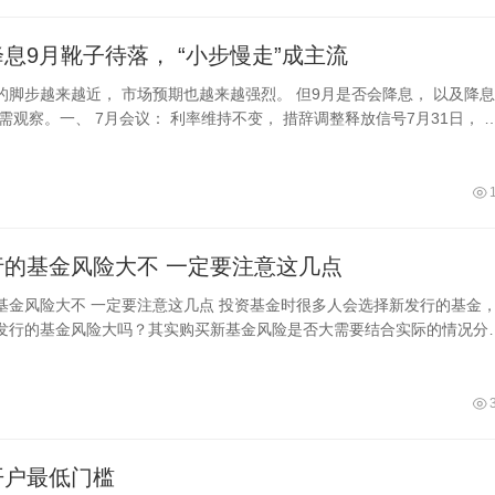
息9月靴子待落， “小步慢走”成主流
的脚步越来越近， 市场预期也越来越强烈。 但9月是否会降息， 以及降
需观察。一、 7月会议： 利率维持不变， 措辞调整释放信号7月31日， 
持联邦
买新发行的基金风险大不 一定要注意这几点
点 投资基金时很多人会选择新发行的基金，那
发行的基金风险大吗？其实购买新基金风险是否大需要结合实际的情况分
资的新基金风险来自不同的方面，比
开户最低门槛