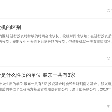
，是避险需求、油价回落与冲突升级风险的复杂拉锯，黄金正处于历史性
场不确定性凸显。
投机的区别
的区别 进行投资时持续的时间会比较长，投机时间比较短；在进行投资后
的收益，短期发生亏损也不影响最终的收益，但是投机就一般看重短期利
生的影响非常大；投资之前会有考察和预判
南方基金是什么性质的单位 股东一共有8家
有8家 投资基金时会经常听到南方基金，那么南方
性质的单位？全称南方基金管理股份有限公司，属于股份制公司，2019年
经中国证监会核准，南方基金完