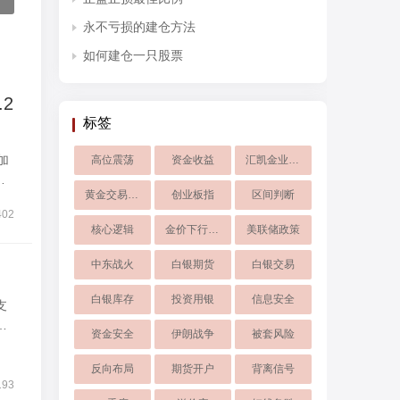
永不亏损的建仓方法
如何建仓一只股票
2
标签
加
高位震荡
资金收益
汇凯金业App
黄金交易平台
创业板指
区间判断
402
核心逻辑
金价下行风险
美联储政策
中东战火
白银期货
白银交易
白银库存
投资用银
信息安全
支
的
资金安全
伊朗战争
被套风险
反向布局
期货开户
背离信号
193