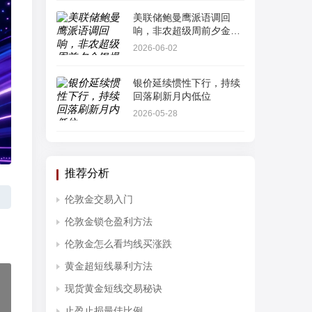
美联储鲍曼鹰派语调回
响，非农超级周前夕金银
爆发“多头踩踏”
2026-06-02
银价延续惯性下行，持续
回落刷新月内低位
2026-05-28
推荐分析
伦敦金交易入门
伦敦金锁仓盈利方法
伦敦金怎么看均线买涨跌
黄金超短线暴利方法
现货黄金短线交易秘诀
止盈止损最佳比例