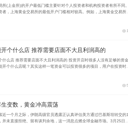
易所(上金所)的开户最低门槛主要针对个人投资者和机构投资者有所不同
资者，上海黄金交易所的最低开户门槛相对较高。例如，上海黄金交易所
务，
四五万能开个什么店 推荐需要店面不大且利润高的
 投资开店时很多人没有足够的资金，
能开个什么店呢？其实这样一笔资金可以投资很多的项目，用户在投资时
的实际情况进行选择，这样就可以让
弈生变数，黄金冲高震荡
续近一个月之际，伊朗高级官员透露正认真评估美方通过巴基斯坦转交的1
，并未直接拒绝、留有谈判余地，这一消息点燃全球金融市场。3月25日
升近3%、触及4600美元关口，终收4506.49美元，4月期金大涨3.4%