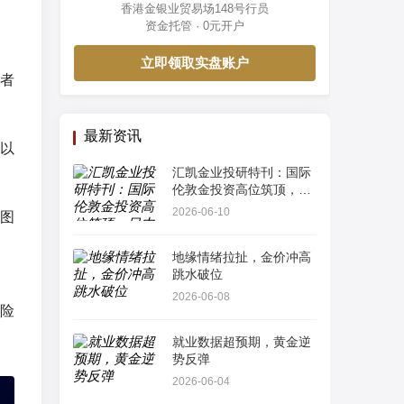
香港金银业贸易场148号行员
资金托管 · 0元开户
立即领取实盘账户
者
最新资讯
以
汇凯金业投研特刊：国际
伦敦金投资高位筑顶，日
内多空订单流算法解析
2026-06-10
图
地缘情绪拉扯，金价冲高
跳水破位
2026-06-08
险
就业数据超预期，黄金逆
势反弹
2026-06-04