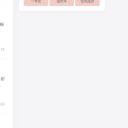
一季度
溢价率
短线急跌
息幅
美
175
310