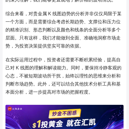
综合来看，对贵金属 K 线图趋势的分析并非仅仅局限于某
一个方面，而是需要综合考虑长期趋势、支撑位和压力位
的精准识别、形态判断以及颜色和线条的全面分析等多个
层面。只有这样，我们才能做到全面、准确地洞察市场走
势，为投资决策提供坚实可靠的依据。
在实际运用过程中，投资者还需要不断积累经验，提高自
己对 K 线图的理解和解读能力。同时，要保持冷静客观的
心态，不被短期波动所干扰，始终以理性的思维来分析和
判断市场趋势。此外，还可以结合其他技术分析工具和基
本面分析，进一步提高对市场的把握程度。