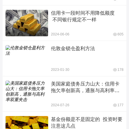
信用卡一段时间不用降低额度   
 不同银行规定不一样
2024-06-06
605
伦敦金锁仓盈利方法
2023-01-30
178
美国家庭债务压力山大：信用卡
拖欠率创新高，通胀与高利率双
重夹击
2024-07-26
177
基金份额是不是固定的  投资时要
注意这几点