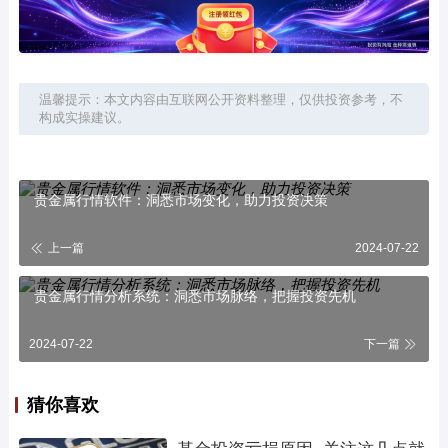
温馨提示：本文内容由互联网公开资料整理，仅供投资参考，不
构成实操建议。
贵金属行情软件：洞悉市场变化，助力投资决策
上一篇
2024-07-22
贵金属行情分析系统：洞悉市场脉络，把握投资先机
2024-07-22
下一篇
猜你喜欢