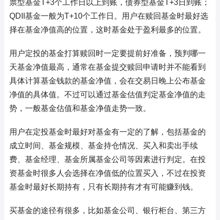
票型基金T+3个工作日以上到账，债券型基金T+3日到账；
QDII基金一般为T+10个工作日。用户在赎回基金时最好选
择在基金净值高的位置，这时基金处于盈利最多的位置。
用户定投的基金打算赎回时一定要提前好准备，预判哪一
天基金净值最高，通常在基金提交赎回申请时并不能看到
具体计算基金钱款的基金净值，会在交易日晚上公布基金
净值的具体值。不过可以通过基金估值判定基金净值的走
势，一般基金估值和基金净值走势一致。
用户在定投基金时最好对基金有一定的了解，包括基金的
成立时间、基金规模、基金持仓情况、买入和卖出手续
费、基金经理、基金所属基金公司等因素进行判定。在投
资基金时很多人会选择在净值低的位置买入，不过在投资
基金时最好长期持有，只有长期持有才有可能赚到钱。
买基金的途径有很多，比如基金公司、银行柜台、第三方