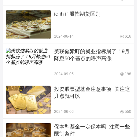
ic ih if 股指期货区别
2024-06-14
616
美联储紧盯的就业指标崩了！9月
降息50个基点的呼声高涨
2024-09-05
198
投资股票型基金注意事项  关注这
几点就可以
2024-06-06
550
保本型基金一定保本吗  注意一些
限制条件