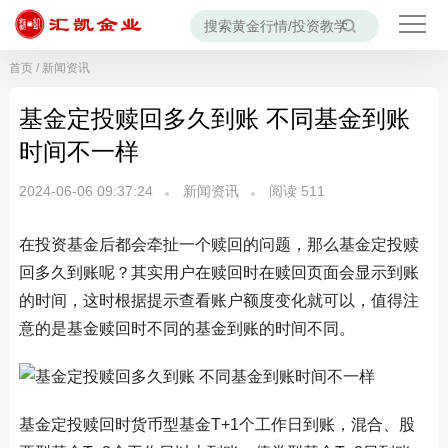
首页
/
新闻资讯
基金定投赎回多久到账 不同基金到账
时间不一样
2024-06-06 09:37:24
新闻资讯
阅读
511
在投资基金后都会牵扯一个赎回的问题，那么基金定投赎
回多久到账呢？其实用户在赎回时在赎回页面会显示到账
的时间，这时根据提示查看账户额度变化就可以，值得注
意的是基金赎回时不同的基金到账的时间不同。
基金定投赎回时货币型基金T+1个工作日到账，混合、股