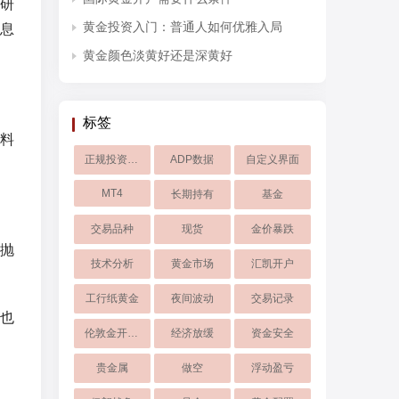
研
黄金投资入门：普通人如何优雅入局
息
黄金颜色淡黄好还是深黄好
标签
料
正规投资软件
ADP数据
自定义界面
MT4
长期持有
基金
交易品种
现货
金价暴跌
抛
技术分析
黄金市场
汇凯开户
工行纸黄金
夜间波动
交易记录
也
伦敦金开户交易
经济放缓
资金安全
贵金属
做空
浮动盈亏