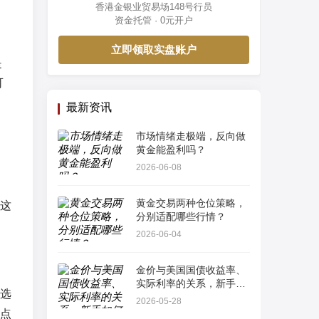
香港金银业贸易场148号行员
资金托管 · 0元开户
立即领取实盘账户
是
可
最新资讯
市场情绪走极端，反向做
黄金能盈利吗？
2026-06-08
黄金交易两种仓位策略，
这
分别适配哪些行情？
2026-06-04
金价与美国国债收益率、
实际利率的关系，新手如
选
何看懂最简单指标？
2026-05-28
点