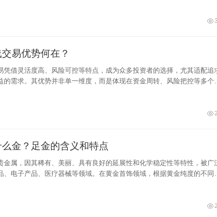
线交易优势何在？
易凭借灵活度高、风险可控等特点，成为众多投资者的选择，尤其适配追
益的需求。其优势并非单一维度，而是体现在资金周转、风险把控等多个
挥优势能大幅提升交易体验。下面从资金利用、风险管控、行情适配、收
面，拆解核心亮点，明晰短线交易的核心价值。
什么金？足金的含义和特点
贵金属，因其稀有、美丽、具有良好的延展性和化学稳定性等特性，被广
品、电子产品、医疗器械等领域。在黄金首饰领域，根据黄金纯度的不同
为足金