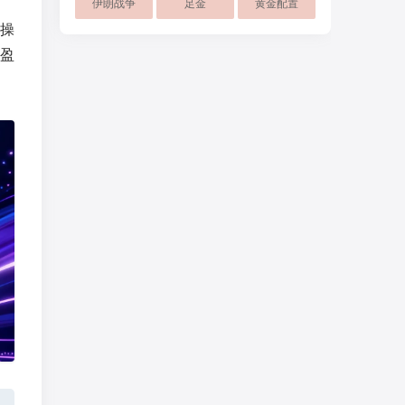
伊朗战争
足金
黄金配置
操
盈