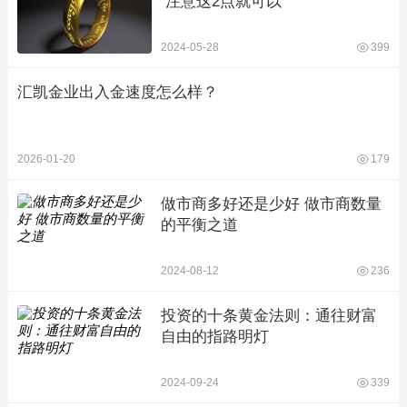
 注意这2点就可以
2024-05-28
399
汇凯金业出入金速度怎么样？
2026-01-20
179
做市商多好还是少好 做市商数量
的平衡之道
2024-08-12
236
投资的十条黄金法则：通往财富
自由的指路明灯
2024-09-24
339