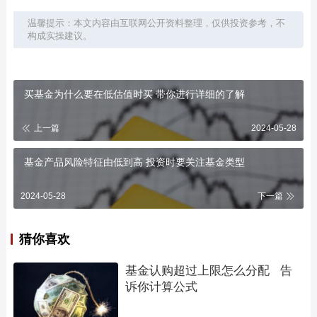
温馨提示：本文内容由互联网公开资料整理，仅供投资参考，不
构成实操建议。
买基金为什么要在低估值时买 带你进行详细的了解
上一篇
2024-05-28
基金产品风险特征由低到高 投资时要关注基金类型
2024-05-28
下一篇
猜你喜欢
基金认购超过上限怎么分配   告
诉你计算公式