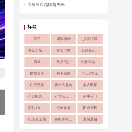
股票可以越跌越买吗
标签
强平
避险情绪
投资机遇
黄金入场投资
黄金理财
金银保证金下调
债券
数据同步
伦敦金做空盈利逻辑
财政赤字
持仓策略
4830美元
白银定价
黄金大盘价
非农数据
今日银价走势
74美元支撑
新手入门
3月以来新低
战略持有
旧金变现
投资贵金属
白银价格波动
避险逻辑