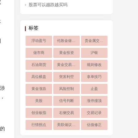
究
股票可以越跌越买吗
体
标签
到
浮动盈亏
伦敦金做空赚钱方法
贵金属交易公司
做市商
黄金投资
沪银
石油期货
黄金交易APP
规则修改
高位横盘
突发利空
拿单技巧
涉
黄金涨跌
风险控制
止盈
，
美股
信号判断
涨停撞顶
创业板指
右侧交易
交易记录
行情拐点
美联储议息会议
估值修正
的