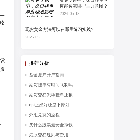
黄金交易中，盘口挂单厚
度能透露哪些主力意图？
工
2026-05-18
略
现货黄金方法可以在哪里练习实践?
2026-05-11
设
推荐分析
投
基金账户开户指南
期货挂单有时间限制吗
期货交易怎样挂单止损
cpi上涨好还是下降好
外汇兑换的流程
监
买什么股票最安全挣钱
港股交易规则与费用