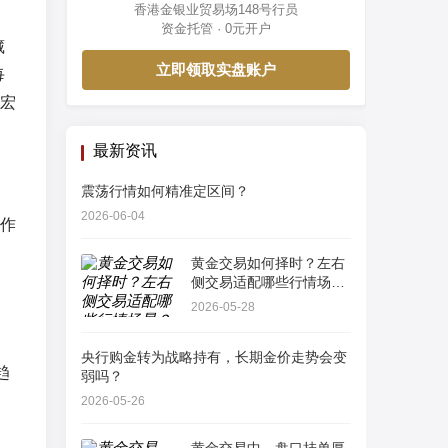
香港金银业贸易场148号行员
资金托管 · 0元开户
藏
立即领取实盘账户
每
宏
最新资讯
震荡行情如何精准定区间？
2026-06-04
作
黄金交易如何择时？左右
侧交易适配哪些行情场
景？
2026-05-28
央行购金转为战略持有，长期金价走势会变
趋
弱吗？
2026-05-26