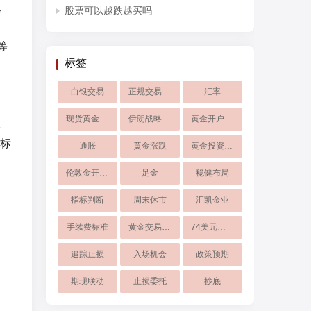
，
股票可以越跌越买吗
等
标签
白银交易
正规交易平台
汇率
现货黄金走势
伊朗战略筹码
黄金开户交易
应
标
通胀
黄金涨跌
黄金投资指南
伦敦金开户交易
足金
稳健布局
指标判断
周末休市
汇凯金业
手续费标准
黄金交易时间
74美元支撑
追踪止损
入场机会
政策预期
期现联动
止损委托
抄底