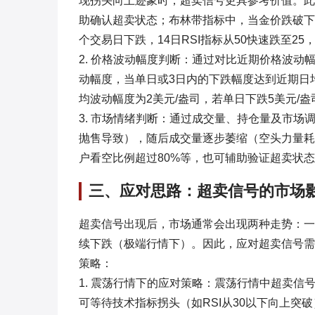
现拐头向上迹象时，超卖信号更具参考价值。此外
助确认超卖状态；布林带指标中，当金价跌破下
个交易日下跌，14日RSI指标从50快速跌至2
2. 价格波动幅度判断：通过对比近期价格波
动幅度，当单日或3日内的下跌幅度达到近期日均
均波动幅度为2美元/盎司，若单日下跌5美元/
3. 市场情绪判断：通过成交量、持仓量及市
抛售导致），随后成交量逐步萎缩（空头力量耗
户看空比例超过80%等，也可辅助验证超卖状
三、应对思路：超卖信号的市场
超卖信号出现后，市场通常会出现两种走势：一
续下跌（极端行情下）。因此，应对超卖信号需
策略：
1. 震荡行情下的应对策略：震荡行情中超卖
可等待技术指标拐头（如RSI从30以下向上