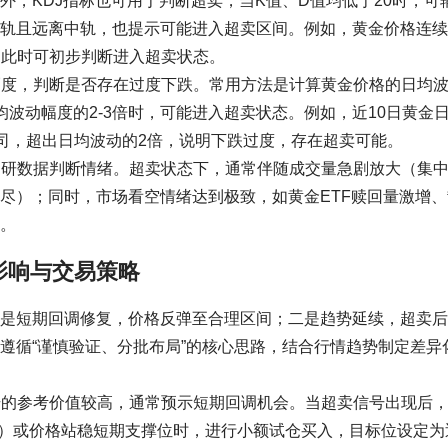
，KDJ指标也可用于判断超卖，当K值、D值均低于20时，可
轨且远离中轨，也提示可能进入超卖区间。例如，黄金价格连续
5，此时可初步判断进入超卖状态。
动幅度，判断是否存在过度下跌。常用方法是计算黄金价格的日均
波动幅度的2-3倍时，可能进入超卖状态。例如，近10日黄金
盎司，超出日均波动的2倍，说明下跌过度，存在超卖可能。
场调研数据判断情绪。超卖状态下，通常伴随成交量急剧放大（集
尽）；同时，市场看空情绪达到极致，如黄金ETF赎回量激增、
态。
影响与交易策略
是短期回调修复，价格反弹至合理区间；二是趋势延续，超卖后
遵循“谨慎验证、分批布局”的核心思路，结合行情趋势制定差异
信号的参考价值较高，通常预示短期回调机会。当超卖信号出现后
突破）或价格站稳短期支撑位时，进行小额试仓买入，目标位设定为