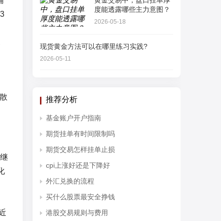
辅
黄金交易中，盘口挂单厚
度能透露哪些主力意图？
3
2026-05-18
波
现货黄金方法可以在哪里练习实践?
日
2026-05-11
中
散
推荐分析
基金账户开户指南
期货挂单有时间限制吗
期货交易怎样挂单止损
继
cpi上涨好还是下降好
化
外汇兑换的流程
买什么股票最安全挣钱
，
近
港股交易规则与费用