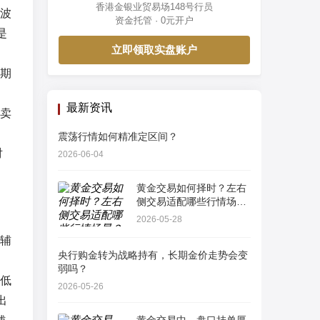
香港金银业贸易场148号行员
波
资金托管 · 0元开户
是
立即领取实盘账户
期
最新资讯
卖
震荡行情如何精准定区间？
对
2026-06-04
黄金交易如何择时？左右
侧交易适配哪些行情场
景？
2026-05-28
辅
央行购金转为战略持有，长期金价走势会变
弱吗？
标低
2026-05-26
出