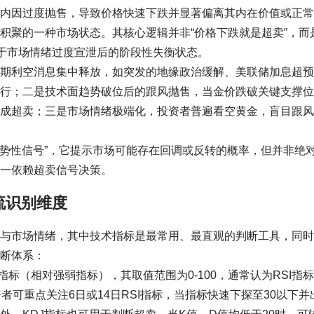
内因过度抛售，导致价格快速下跌并显著偏离其内在价值或正常
积聚的一种市场状态。其核心逻辑并非“价格下跌就是超卖”，而
属于市场情绪过度宣泄后的阶段性失衡状态。
期利空消息集中释放，如突发的地缘政治缓解、美联储加息超预
行；二是技术面趋势破位后的跟风抛售，当金价跌破关键支撑位
成超卖；三是市场情绪极端化，投资者普遍看空黄金，盲目跟风
趋势性信号”，它提示市场可能存在回调或反转的概率，但并非绝
一依赖超卖信号决策。
流识别维度
与市场情绪，其中技术指标是最常用、最直观的判断工具，同时
断体系：
I指标（相对强弱指标），其取值范围为0-100，通常认为RSI指
者可重点关注6日或14日RSI指标，当指标快速下探至30以下并