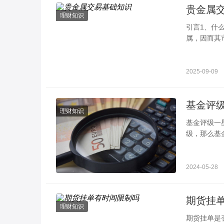
贵金属
理财知识
引言1、什
属，因而其
铑、钯、锇
2025-09-09
理财知识
基金评级一星和五星哪个好 不同机构
级，那么基
经的业绩非
2024-05-28
期货挂
理财知识
期货挂单是