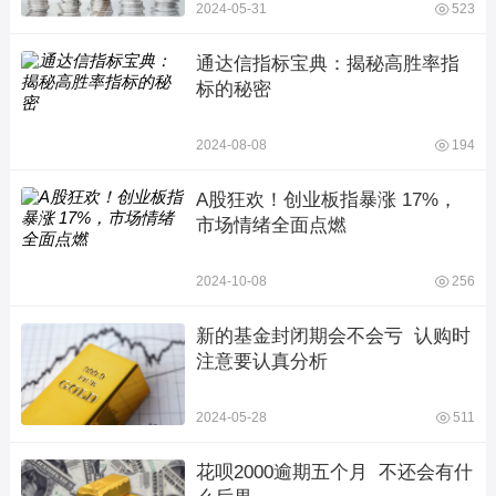
2024-05-31
523
通达信指标宝典：揭秘高胜率指
标的秘密
2024-08-08
194
A股狂欢！创业板指暴涨 17%，
市场情绪全面点燃
2024-10-08
256
新的基金封闭期会不会亏  认购时
注意要认真分析
2024-05-28
511
花呗2000逾期五个月  不还会有什