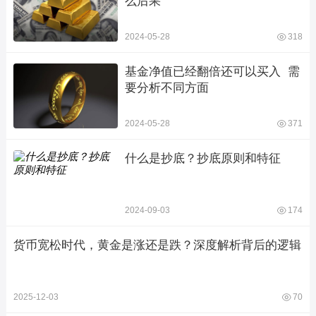
么后果
2024-05-28
318
基金净值已经翻倍还可以买入  需
要分析不同方面
2024-05-28
371
什么是抄底？抄底原则和特征
2024-09-03
174
货币宽松时代，黄金是涨还是跌？深度解析背后的逻辑
2025-12-03
70