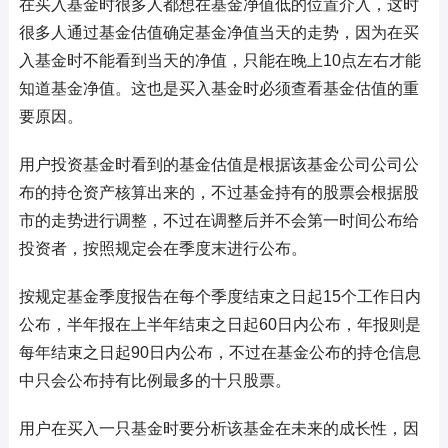
在买入基金时很多人都想在基金净值低的位置介入，这时
很多人通过基金估值确定基金净值当天的走势，因为在买
入基金时不能看到当天的净值，只能在晚上10点左右才能
知道基金净值。这也是买入基金时必须查看基金估值的重
要原因。
用户投资基金时看到的基金估值是根据该基金公司公司公
布的持仓资产核算出来的，不过基金持有的股票会根据股
市的走势进行调整，不过在调整后并不会第一时间公布给
投资者，按照规定会在季度末进行公布。
按规定基金季度报告在每个季度结束之日起15个工作日内
公布，半年报在上半年结束之日起60日内公布，年报则是
每年结束之日起90日内公布，不过在基金公布的持仓信息
中只会公布持有比例最多的十只股票。
用户在买入一只基金时要分析该基金在未来的成长性，因