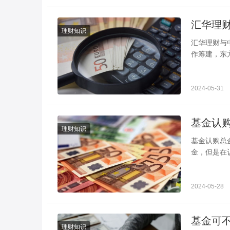
汇华理
理财知识
汇华理财与
作筹建，东
准开业的中
2024-05-31
理财知识
基金认购总金额超过限定是什
金，但是在
呢？其实它
2024-05-28
理财知识