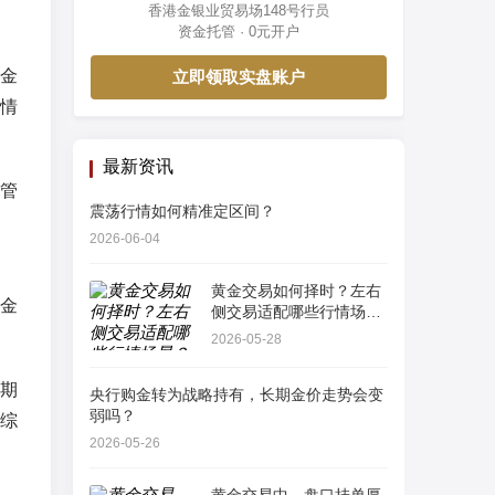
香港金银业贸易场148号行员
资金托管 · 0元开户
金
立即领取实盘账户
情
最新资讯
管
震荡行情如何精准定区间？
2026-06-04
黄金交易如何择时？左右
金
侧交易适配哪些行情场
景？
2026-05-28
期
央行购金转为战略持有，长期金价走势会变
弱吗？
综
2026-05-26