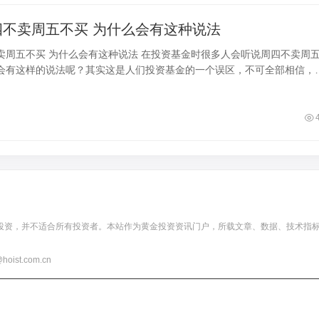
基金周四不卖周五不买 为什么会有这种说法
在投资基金时很多人会听说周四不卖周五不
会有这样的说法呢？其实这是人们投资基金的一个误区，不可全部相信，
择周几买卖基金，不如多花精力筛选
投资，并不适合所有投资者。本站作为黄金投资资讯门户，所载文章、数据、技术指
t.com.cn