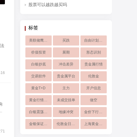
股票可以越跌越买吗
标签
美联储鹰派表态
买跌
自由计划暂停
法
价值投资
展期
形态识别
白银抄底
冲击差异
贵金属行情
416
交易软件
贵金属平台
伦敦金
黄金T+D
主力
开户信息
黄金行情大涨
未成交挂单
做空
响
对
白银震荡行情
地缘冲突
金价下行风险
金银保证金下调
伦敦金日内操作
上海黄金交易所
271